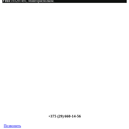
УНП
:193297491, Мингорисполком.
Сэкономьте Ваше время на подбор
радиаторов!
Позвоните и мы: - рассчитаем требуемую мощность; -
предложим от 3х вариантов в разном дизайне и ценовом
диапазоне; - большой выбор в наличии и под заказ;
Позвоните сейчас и получите скидку от
5%
+375 (29) 660-14-56
Позвонить