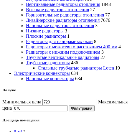
Вертикальные радиаторы отопления
1848
Высокие радиаторы отопления
27
Горизонтальные радиаторы отопления
77
Дизайнерские радиаторы отопления
7676
Напольные радиаторы отопления
3
Низкие радиаторы
3
Плоские радиаторы
1
Радиаторы для панорамных окон
8
Радиаторы с межосевым расстоянием 400 мм
4
Радиаторы с нижним подключением
3
Трубчатые вертикальные радиаторы
27
Трубчатые радиаторы
486
Cтальные трубчатые радиаторы Loten
19
Электрические конвекторы
634
Напольные конвекторы
634
По цене
Минимальная цена
Максимальная
цена
Фильтрация
Площадь помещения
5 м²
3