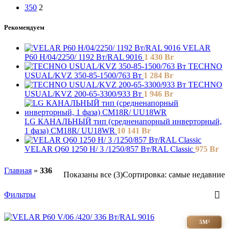
350
2
Рекомендуем
VELAR
P60 H/04/2250/ 1192 Bт/RAL 9016
1 430
Br
TECHNO
USUAL/KVZ 350-85-1500/763 Вт
1 284
Br
TECHNO
USUAL/KVZ 200-65-3300/933 Вт
1 946
Br
LG КАНАЛЬНЫЙ тип (средненапорный инверторный,
1 фаза) CM18R/ UU18WR
10 141
Br
VELAR Q60 1250 H/ 3 /1250/857 Вт/RAL Classic
975
Br
Главная
»
336
Показаны все (3)
Сортировка: самые недавние
Фильтры
5М²