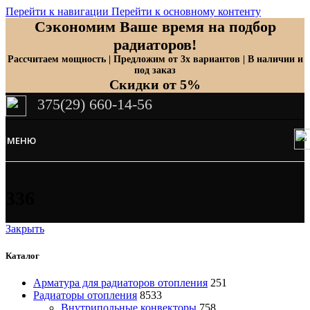
Перейти к навигации
Перейти к основному контенту
Сэкономим Ваше время на подбор
радиаторов!
Рассчитаем мощность | Предложим от 3х вариантов | В наличии и
под заказ
Скидки от 5%
375(29) 660-14-56
МЕНЮ
336
Закрыть
Каталог
Арматура для радиаторов отопления
251
Радиаторы отопления
8533
Внутрипольные конвекторы
758