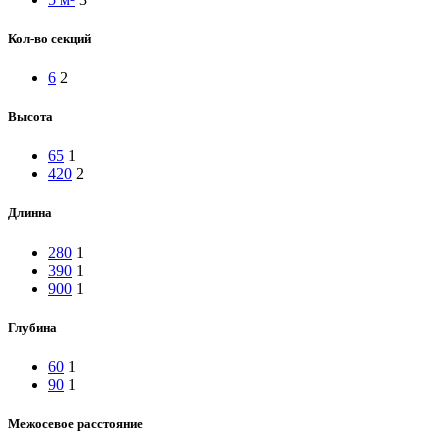
Кол-во секций
6
2
Высота
65
1
420
2
Длинна
280
1
390
1
900
1
Глубина
60
1
90
1
Межосевое расстояние