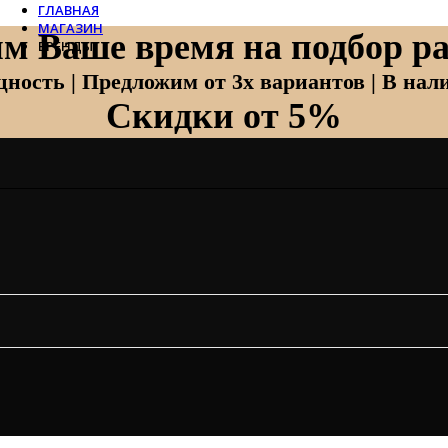
ГЛАВНАЯ
МАГАЗИН
м Ваше время на подбор ра
БРЕНДЫ
Отопление
ность | Предложим от 3х вариантов | В нали
Скидки от 5%
Zehnder
Zehnder Charleston
Loten
Daveti
Royal Thermo
Кондиционеры
Daikin
Mitsubishi Heavy
Hitachi
Mitsubishi Electric
LG
Все бренды
Вентиляция
Invisiline
Muno Air
Systemair