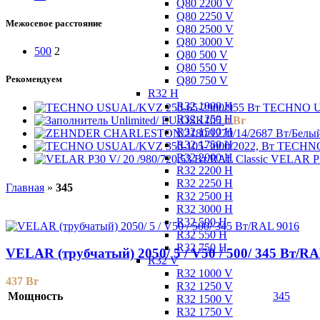
Q80 2200 V
Q80 2250 V
Межосевое расстояние
Q80 2500 V
Q80 3000 V
500
2
Q80 500 V
Q80 550 V
Рекомендуем
Q80 750 V
R32 H
R32 1000 H
TECHNO US
R32 1250 H
Unlimited/ EU-OSK105
0
Br
R32 1500 H
R32 1750 H
TECHNO 
R32 2000 H
VELAR P30
R32 2200 H
R32 2250 H
Главная
»
345
R32 2500 H
R32 3000 H
R32 500 H
R32 550 H
R32 750 H
VELAR (трубчатый) 2050/ 5 / V50 / 500/ 345 Bт/R
R32 V
R32 1000 V
437
Br
R32 1250 V
Мощность
345
R32 1500 V
R32 1750 V