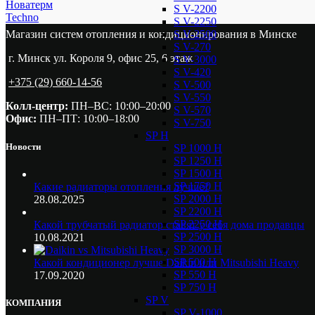
Новатерм
S V-2200
Techno
S V-2250
S V-2500
Магазин систем отопления и кондиционирования в Минске
S V-270
г. Минск ул. Короля 9, офис 25, 6 этаж
S V-3000
S V-420
+375 (29) 660-14-56
S V-500
S V-550
Колл-центр:
ПН–ВС: 10:00–20:00​
S V-570
Офис:
ПН–ПТ: 10:00–18:00
S V-750
SP H
Новости
SP 1000 H
SP 1250 H
SP 1500 H
SP 1750 H
Какие радиаторы отопления лучше?
SP 2000 H
28.08.2025
SP 2200 H
SP 2250 H
Какой трубчатый радиатор ставят у себя дома продавцы
SP 2500 H
10.08.2021
SP 3000 H
SP 500 H
Какой кондиционер лучше Daikin или Mitsubishi Heavy
SP 550 H
17.09.2020
SP 750 H
SP V
КОМПАНИЯ
SP V-1000