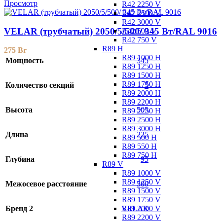
Просмотр
R42 2250 V
R42 2500 V
R42 3000 V
VELAR (трубчатый) 2050/5/500/ 345 Bт/RAL 9016
R42 500 V
R42 750 V
R89 H
275
Br
R89 1000 H
Мощность
345
R89 1250 H
R89 1500 H
R89 1750 H
Количество секций
5
R89 2000 H
R89 2200 H
Высота
505
R89 2250 H
R89 2500 H
R89 3000 H
Длина
225
R89 500 H
R89 550 H
R89 750 H
Глубина
95
R89 V
R89 1000 V
R89 1250 V
Межосевое расстояние
500
R89 1500 V
R89 1750 V
R89 2000 V
Бренд 2
VELAR
R89 2200 V