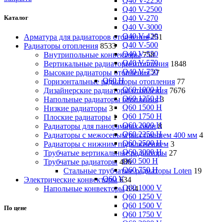
Q40 V-2250
Q40 V-2500
Q40 V-270
Каталог
Q40 V-3000
Q40 V-420
Арматура для радиаторов отопления
251
Q40 V-500
Радиаторы отопления
8533
Q40 V-550
Внутрипольные конвекторы
758
Q40 V-570
Вертикальные радиаторы отопления
1848
Q40 V-750
Высокие радиаторы отопления
27
Q60 H
Горизонтальные радиаторы отопления
77
Q60 1000 H
Дизайнерские радиаторы отопления
7676
Q60 1250 H
Напольные радиаторы отопления
3
Q60 1500 H
Низкие радиаторы
3
Q60 1750 H
Плоские радиаторы
1
Q60 2000 H
Радиаторы для панорамных окон
8
Q60 2250 H
Радиаторы с межосевым расстоянием 400 мм
4
Q60 2500 H
Радиаторы с нижним подключением
3
Q60 3000 H
Трубчатые вертикальные радиаторы
27
Q60 500 H
Трубчатые радиаторы
486
Q60 750 H
Cтальные трубчатые радиаторы Loten
19
Q60 V
Электрические конвекторы
634
Q60 1000 V
Напольные конвекторы
634
Q60 1250 V
Q60 1500 V
По цене
Q60 1750 V