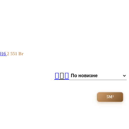
016
2 551
Br
5М²