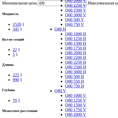
Q60 2000 V
Минимальная цена
Максимальная ц
Q60 2250 V
Q60 2500 V
Мощность
Q60 3000 V
Q60 500 V
Q60 750 V
1520
1
Q80 H
345
1
Q80 1000 H
Q80 1250 H
Кол-во секций
Q80 1500 H
Q80 1750 H
22
1
Q80 2000 H
5
1
Q80 2200 H
Q80 2250 H
Длинна
Q80 2500 H
Q80 3000 H
225
1
Q80 500 H
990
1
Q80 550 H
Q80 750 H
Глубина
Q80 V
Q80 1000 V
Q80 1250 V
70
2
Q80 1500 V
Q80 1750 V
Межосевое расстояние
Q80 2000 V