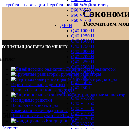
P60 V-500
Перейти к навигации
Перейти к основному контенту
P60 V-550
Сэкономи
P60 V-570
P60 V-750
Рассчитаем мощ
Q40 H
Q40 1000 H
Q40 1250 H
Q40 1500 H
Q40 1750 H
БЕСПЛАТНАЯ ДОСТАВКА ПО МИНСКУ
Q40 2000 H
Q40 2200 H
Каталог
Q40 2250 H
Q40 2500 H
Дизайнерские радиаторы
Q40 3000 H
Трубчатые радиаторы
Q40 500 H
Вертикальные радиаторы
Q40 550 H
Горизонтальные радиаторы
Q40 750 H
Напольные и низкие радиаторы
Q40 V
Внутрипольные конвекторы
Q40 V-1000
Невидимые решетки
Q40 V-1250
Напольные конвекторы
Q40 V-1500
Биметаллические радиаторы
500
Q40 V-1750
Потолочные излучатели Flower
Q40 V-2000
Кондиционеры
Q40 V-2200
Закрыть