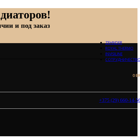
диаторов!
чии и под заказ
ZEHNDER
ROYAL THERMO
INVISILINE
СОТРУДНИЧЕСТВ
0
B
+375 (29) 660-14-5