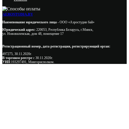
AEROSTUDIA.BY
Наименование юридического лица -
ООО «Аэростудия бай»
Юридический адрес:
220053, Республика Беларусь, г.Минск,
ул. Нововиленская, дом 48, помещение 17
Регистрационный номер, дата регистрации, регистрирующий орган:
497275, 30.11.2020г.
В торговом реестре
с 30.11.2020г.
УНП
:193297491, Мингорисполком.
Сэкономьте Ваше время на подбор
радиаторов!
Позвоните и мы: - рассчитаем требуемую мощность; -