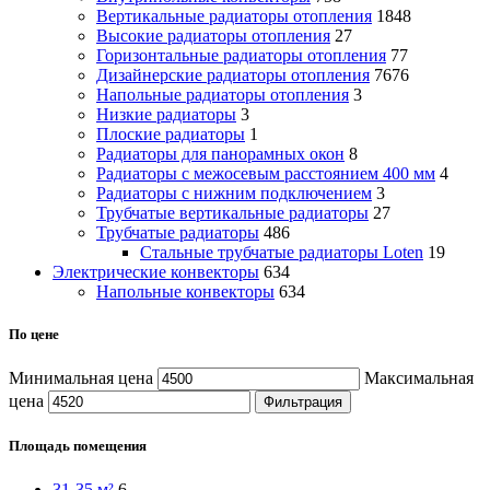
Вертикальные радиаторы отопления
1848
Высокие радиаторы отопления
27
Горизонтальные радиаторы отопления
77
Дизайнерские радиаторы отопления
7676
Напольные радиаторы отопления
3
Низкие радиаторы
3
Плоские радиаторы
1
Радиаторы для панорамных окон
8
Радиаторы с межосевым расстоянием 400 мм
4
Радиаторы с нижним подключением
3
Трубчатые вертикальные радиаторы
27
Трубчатые радиаторы
486
Cтальные трубчатые радиаторы Loten
19
Электрические конвекторы
634
Напольные конвекторы
634
По цене
Минимальная цена
Максимальная
цена
Фильтрация
Площадь помещения
31-35 м²
6