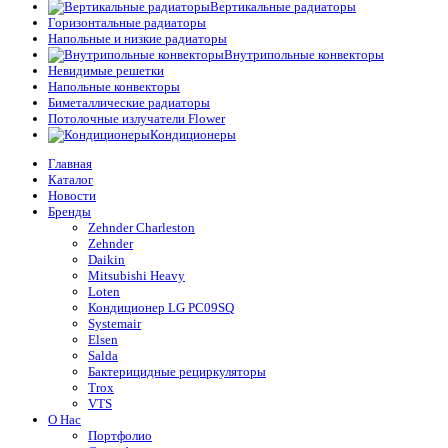
Вертикальные радиаторы
Горизонтальные радиаторы
Напольные и низкие радиаторы
Внутрипольные конвекторы
Невидимые решетки
Напольные конвекторы
Биметаллические радиаторы
Потолочные излучатели Flower
Кондиционеры
Главная
Каталог
Новости
Бренды
Zehnder Charleston
Zehnder
Daikin
Mitsubishi Heavy
Loten
Кондиционер LG PC09SQ
Systemair
Elsen
Salda
Бактерицидные рециркуляторы
Trox
VTS
О Нас
Портфолио