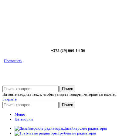
предложим от 3х вариантов в разном дизайне и ценовом
диапазоне; - большой выбор в наличии и под заказ;
Позвоните сейчас и получите скидку от
5%
+375 (29) 660-14-56
Позвонить
Поиск
Начните вводить текст, чтобы увидеть товары, которые вы ищете.
Закрыть
Поиск
Меню
Категории
Дизайнерские радиаторы
Трубчатые радиаторы