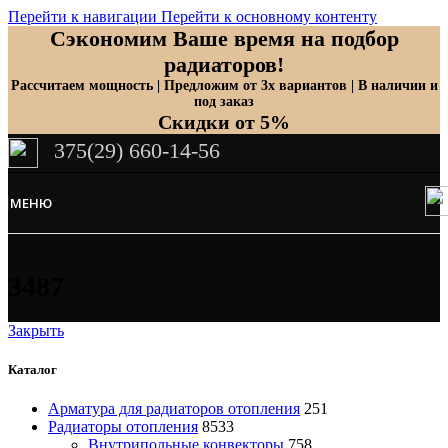
Перейти к навигации
Перейти к основному контенту
Сэкономим Ваше время на подбор
радиаторов!
Рассчитаем мощность | Предложим от 3х вариантов | В наличии и
под заказ
Скидки от 5%
375(29) 660-14-56
МЕНЮ
3487
Закрыть
Каталог
Арматура для радиаторов отопления
251
Радиаторы отопления
8533
Внутрипольные конвекторы
758