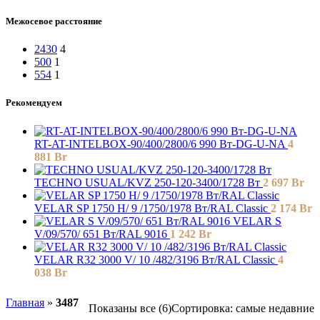
Межосевое расстояние
2430
4
500
1
554
1
Рекомендуем
RT-AT-INTELBOX-90/400/2800/6 990 Вт-DG-U-NA
4
881
Br
TECHNO USUAL/KVZ 250-120-3400/1728 Вт
2 697
Br
VELAR SP 1750 H/ 9 /1750/1978 Вт/RAL Classic
2 174
Br
VELAR S
V/09/570/ 651 Bт/RAL 9016
1 242
Br
VELAR R32 3000 V/ 10 /482/3196 Вт/RAL Classic
4
038
Br
Главная
»
3487
Показаны все (6)
Сортировка: самые недавние