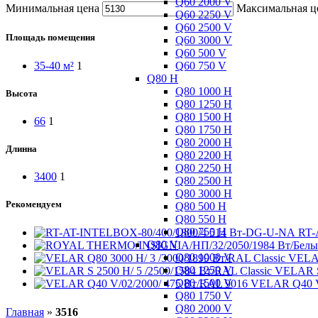
Q60 2000 V
Минимальная цена
Максимальная ц
Q60 2250 V
Q60 2500 V
Площадь помещения
Q60 3000 V
Q60 500 V
Q60 750 V
35-40 м²
1
Q80 H
Q80 1000 H
Высота
Q80 1250 H
Q80 1500 H
66
1
Q80 1750 H
Q80 2000 H
Длинна
Q80 2200 H
Q80 2250 H
3400
1
Q80 2500 H
Q80 3000 H
Рекомендуем
Q80 500 H
Q80 550 H
Q80 750 H
RT-
Q80 V
Q80 1000 V
VELAR
Q80 1250 V
VELAR S 
Q80 1500 V
VELAR Q40 V
Q80 1750 V
Q80 2000 V
Главная
»
3516