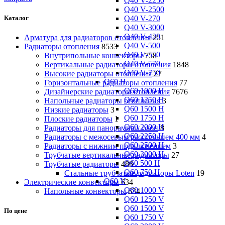
Q40 V-2250
Q40 V-2500
Q40 V-270
Каталог
Q40 V-3000
Q40 V-420
Арматура для радиаторов отопления
251
Q40 V-500
Радиаторы отопления
8533
Q40 V-550
Внутрипольные конвекторы
758
Q40 V-570
Вертикальные радиаторы отопления
1848
Q40 V-750
Высокие радиаторы отопления
27
Q60 H
Горизонтальные радиаторы отопления
77
Q60 1000 H
Дизайнерские радиаторы отопления
7676
Q60 1250 H
Напольные радиаторы отопления
3
Q60 1500 H
Низкие радиаторы
3
Q60 1750 H
Плоские радиаторы
1
Q60 2000 H
Радиаторы для панорамных окон
8
Q60 2250 H
Радиаторы с межосевым расстоянием 400 мм
4
Q60 2500 H
Радиаторы с нижним подключением
3
Q60 3000 H
Трубчатые вертикальные радиаторы
27
Q60 500 H
Трубчатые радиаторы
486
Q60 750 H
Cтальные трубчатые радиаторы Loten
19
Q60 V
Электрические конвекторы
634
Q60 1000 V
Напольные конвекторы
634
Q60 1250 V
Q60 1500 V
По цене
Q60 1750 V