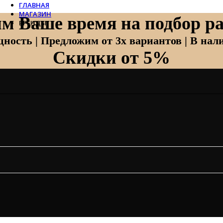
ГЛАВНАЯ
МАГАЗИН
м Ваше время на подбор ра
БРЕНДЫ
Отопление
ность | Предложим от 3х вариантов | В нали
Скидки от 5%
Zehnder
Zehnder Charleston
Loten
Daveti
Royal Thermo
Кондиционеры
Daikin
Mitsubishi Heavy
Hitachi
Mitsubishi Electric
LG
Все бренды
Вентиляция
Invisiline
Muno Air
Systemair