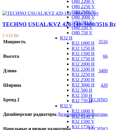
Q80 2200 V
Q80 2250 V
Q80 2500 V
Q80 3000 V
Q80 500 V
TECHNO USUAL/KVZ 420-140-3400/3516 Вт
Q80 550 V
Q80 750 V
5 133
Br
R32 H
Мощность
3516
R32 1000 H
R32 1250 H
R32 1500 H
Высота
66
R32 1750 H
R32 2000 H
R32 2200 H
Длина
3400
R32 2250 H
R32 2500 H
R32 3000 H
Ширина
420
R32 500 H
R32 550 H
Бренд 2
TECHNO
R32 750 H
R32 V
R32 1000 V
Дизайнерские радиаторы
Дизайнерские радиаторы
R32 1250 V
R32 1500 V
R32 1750 V
Напольные и низкие радиаторы
TECHNO