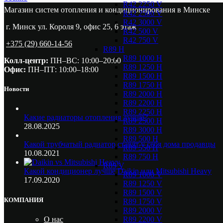
R42 2250 V
Магазин систем отопления и кондиционирования в Минске
R42 2500 V
R42 3000 V
г. Минск ул. Короля 9, офис 25, 6 этаж
R42 500 V
R42 750 V
+375 (29) 660-14-56
R89 H
R89 1000 H
Колл-центр:
ПН–ВС: 10:00–20:00​
R89 1250 H
Офис:
ПН–ПТ: 10:00–18:00
R89 1500 H
R89 1750 H
Новости
R89 2000 H
R89 2200 H
R89 2250 H
Какие радиаторы отопления лучше?
R89 2500 H
28.08.2025
R89 3000 H
R89 500 H
Какой трубчатый радиатор ставят у себя дома продавцы
R89 550 H
10.08.2021
R89 750 H
R89 V
Какой кондиционер лучше Daikin или Mitsubishi Heavy
R89 1000 V
17.09.2020
R89 1250 V
R89 1500 V
КОМПАНИЯ
R89 1750 V
R89 2000 V
R89 2200 V
О нас