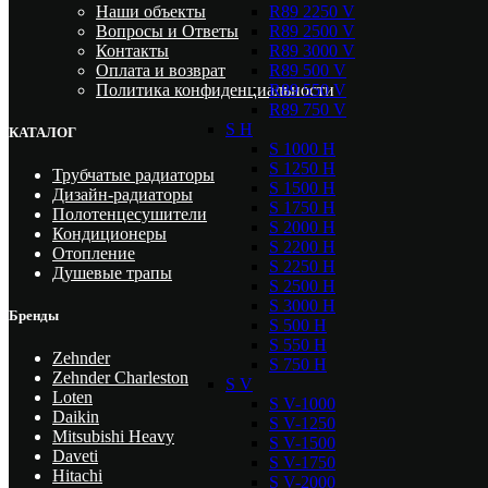
R89 2250 V
Наши объекты
R89 2500 V
Вопросы и Ответы
R89 3000 V
Контакты
R89 500 V
Оплата и возврат
R89 550 V
Политика конфиденциальности
R89 750 V
S H
КАТАЛОГ
S 1000 H
S 1250 H
Трубчатые радиаторы
S 1500 H
Дизайн-радиаторы
S 1750 H
Полотенцесушители
S 2000 H
Кондиционеры
S 2200 H
Отопление
S 2250 H
Душевые трапы
S 2500 H
S 3000 H
Бренды
S 500 H
S 550 H
Zehnder
S 750 H
Zehnder Charleston
S V
Loten
S V-1000
Daikin
S V-1250
Mitsubishi Heavy
S V-1500
Daveti
S V-1750
Hitachi
S V-2000