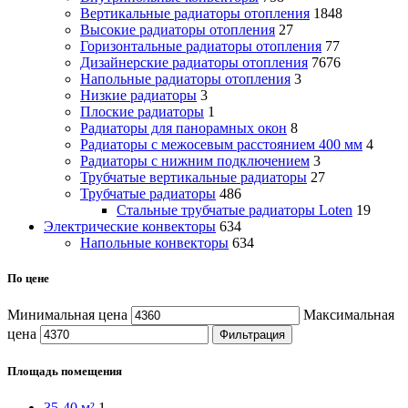
Вертикальные радиаторы отопления
1848
Высокие радиаторы отопления
27
Горизонтальные радиаторы отопления
77
Дизайнерские радиаторы отопления
7676
Напольные радиаторы отопления
3
Низкие радиаторы
3
Плоские радиаторы
1
Радиаторы для панорамных окон
8
Радиаторы с межосевым расстоянием 400 мм
4
Радиаторы с нижним подключением
3
Трубчатые вертикальные радиаторы
27
Трубчатые радиаторы
486
Cтальные трубчатые радиаторы Loten
19
Электрические конвекторы
634
Напольные конвекторы
634
По цене
Минимальная цена
Максимальная
цена
Фильтрация
Площадь помещения
35-40 м²
1