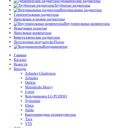
Дизайнерские радиаторы
Трубчатые радиаторы
Вертикальные радиаторы
Горизонтальные радиаторы
Напольные и низкие радиаторы
Внутрипольные конвекторы
Невидимые решетки
Напольные конвекторы
Биметаллические радиаторы
Потолочные излучатели Flower
Кондиционеры
Главная
Каталог
Новости
Бренды
Zehnder Charleston
Zehnder
Daikin
Mitsubishi Heavy
Loten
Кондиционер LG PC09SQ
Systemair
Elsen
Salda
Бактерицидные рециркуляторы
Trox
VTS