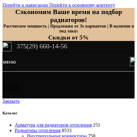
Перейти к навигации
Перейти к основному контенту
Сэкономим Ваше время на подбор
радиаторов!
Рассчитаем мощность | Предложим от 3х вариантов | В наличии и
под заказ
Скидки от 5%
375(29) 660-14-56
МЕНЮ
3525
Закрыть
Каталог
Арматура для радиаторов отопления
251
Радиаторы отопления
8533
Внутрипольные конвекторы
758