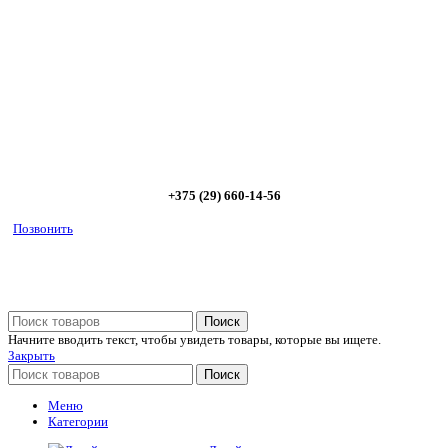
Позвоните и мы: - рассчитаем требуемую мощность; -
предложим от 3х вариантов в разном дизайне и ценовом
диапазоне; - большой выбор в наличии и под заказ;
Позвоните сейчас и получите скидку от
5%
+375 (29) 660-14-56
Позвонить
Поиск
Начните вводить текст, чтобы увидеть товары, которые вы ищете.
Закрыть
Поиск
Меню
Категории