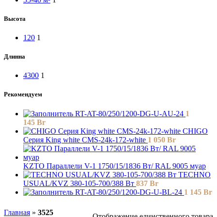
Высота
120
1
Длинна
4300
1
Рекомендуем
RT-AT-80/250/1200-DG-U-AU-24
1
145
Br
СHIGO
Серия King white CMS-24k-172-white
1 050
Br
KZTO Параллели V-1 1750/15/1836 Вт/ RAL 9005 муар
TECHNO
USUAL/KVZ 380-105-700/388 Вт
837
Br
RT-AT-80/250/1200-DG-U-BL-24
1 145
Br
Главная
»
3525
Отображение единственного товара