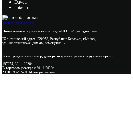
Daveti
Hitachi
AEROSTUDIA.BY
Наименование юридического лица -
ООО «Аэростудия бай»
Юридический адрес:
220053, Республика Беларусь, г.Минск,
ул. Нововиленская, дом 48, помещение 17
Регистрационный номер, дата регистрации, регистрирующий орган:
497275, 30.11.2020г.
В торговом реестре
с 30.11.2020г.
УНП
:193297491, Мингорисполком.
Сэкономьте Ваше время на подбор
радиаторов!