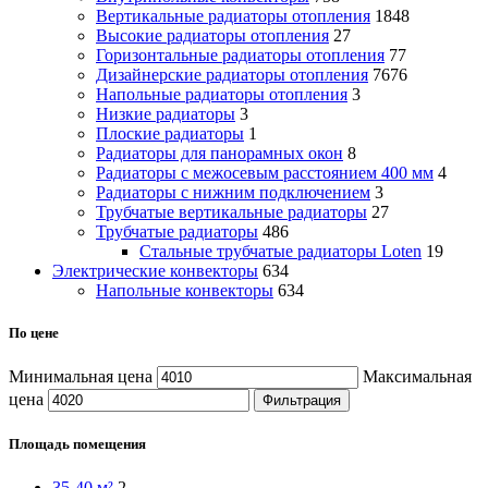
Вертикальные радиаторы отопления
1848
Высокие радиаторы отопления
27
Горизонтальные радиаторы отопления
77
Дизайнерские радиаторы отопления
7676
Напольные радиаторы отопления
3
Низкие радиаторы
3
Плоские радиаторы
1
Радиаторы для панорамных окон
8
Радиаторы с межосевым расстоянием 400 мм
4
Радиаторы с нижним подключением
3
Трубчатые вертикальные радиаторы
27
Трубчатые радиаторы
486
Cтальные трубчатые радиаторы Loten
19
Электрические конвекторы
634
Напольные конвекторы
634
По цене
Минимальная цена
Максимальная
цена
Фильтрация
Площадь помещения
35-40 м²
2