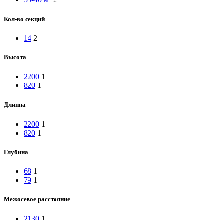
Кол-во секций
14
2
Высота
2200
1
820
1
Длинна
2200
1
820
1
Глубина
68
1
79
1
Межосевое расстояние
2130
1