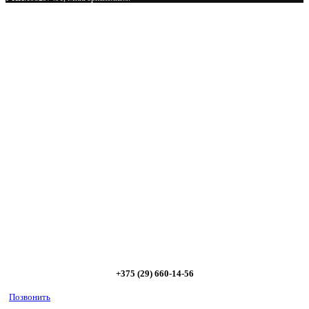
Сэкономьте Ваше время на подбор
радиаторов!
Позвоните и мы: - рассчитаем требуемую мощность; -
предложим от 3х вариантов в разном дизайне и ценовом
диапазоне; - большой выбор в наличии и под заказ;
Позвоните сейчас и получите скидку от
5%
+375 (29) 660-14-56
Позвонить