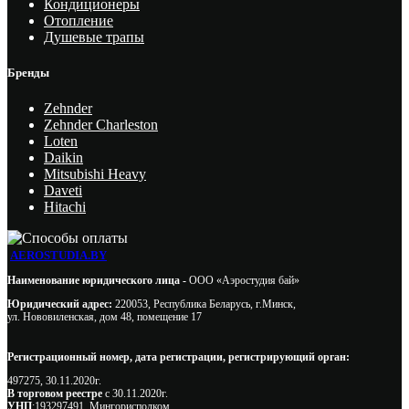
Кондиционеры
Отопление
Душевые трапы
Бренды
Zehnder
Zehnder Charleston
Loten
Daikin
Mitsubishi Heavy
Daveti
Hitachi
AEROSTUDIA.BY
Наименование юридического лица -
ООО «Аэростудия бай»
Юридический адрес:
220053, Республика Беларусь, г.Минск,
ул. Нововиленская, дом 48, помещение 17
Регистрационный номер, дата регистрации, регистрирующий орган:
497275, 30.11.2020г.
В торговом реестре
с 30.11.2020г.
УНП
:193297491, Мингорисполком.