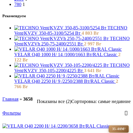
780
1
Рекомендуем
TECHNO
Vent/KVZV 350-85-3100/5254 Вт
4 803
Br
TECHNO
Vent/KVZVh 250-75-2400/2551 Вт
2 997
Br
VELAR Q40 1000 H/ 14 /1000/1663 Вт/RAL Classic
2
122
Br
TECHNO
Vent/KVZV 350-105-2200/4225 Вт
3 641
Br
VELAR Q40 2250 H/ 9 /2250/2388 Вт/RAL Classic
2
766
Br
Главная
»
3658
Показаны все (2)
Сортировка: самые недавние
Фильтры
35-40М²