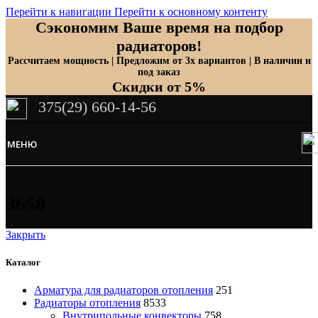
Перейти к навигации
Перейти к основному контенту
Сэкономим Ваше время на подбор
радиаторов!
Рассчитаем мощность | Предложим от 3х вариантов | В наличии и
под заказ
Скидки от 5%
375(29) 660-14-56
МЕНЮ
3658
Закрыть
Каталог
Арматура для радиаторов отопления
251
Радиаторы отопления
8533
Внутрипольные конвекторы
758