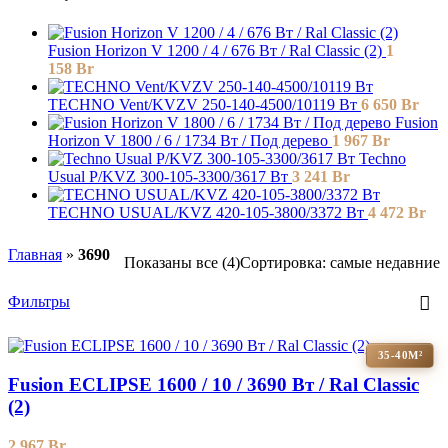
Fusion Horizon V 1200 / 4 / 676 Вт / Ral Classic (2)
1
158
Br
TECHNO Vent/KVZV 250-140-4500/10119 Вт
6 650
Br
Fusion
Horizon V 1800 / 6 / 1734 Вт / Под дерево
1 967
Br
Techno
Usual P/KVZ 300-105-3300/3617 Вт
3 241
Br
TECHNO USUAL/KVZ 420-105-3800/3372 Вт
4 472
Br
Главная
»
3690
Показаны все (4)
Сортировка: самые недавние
Фильтры
35-40М²
Fusion ECLIPSE 1600 / 10 / 3690 Вт / Ral Classic
(2)
2 967
Br