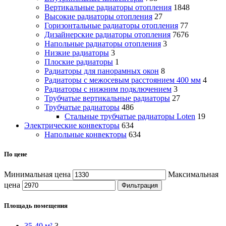
Вертикальные радиаторы отопления
1848
Высокие радиаторы отопления
27
Горизонтальные радиаторы отопления
77
Дизайнерские радиаторы отопления
7676
Напольные радиаторы отопления
3
Низкие радиаторы
3
Плоские радиаторы
1
Радиаторы для панорамных окон
8
Радиаторы с межосевым расстоянием 400 мм
4
Радиаторы с нижним подключением
3
Трубчатые вертикальные радиаторы
27
Трубчатые радиаторы
486
Cтальные трубчатые радиаторы Loten
19
Электрические конвекторы
634
Напольные конвекторы
634
По цене
Минимальная цена
Максимальная
цена
Фильтрация
Площадь помещения
35-40 м²
3