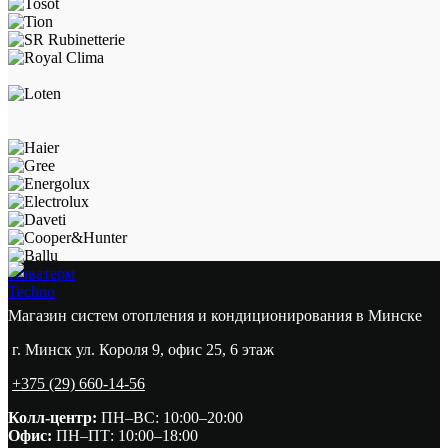
Новатерм
Techno
Магазин систем отопления и кондиционирования в Минске
г. Минск ул. Короля 9, офис 25, 6 этаж
+375 (29) 660-14-56
Колл-центр:
ПН–ВС: 10:00–20:00​
Офис:
ПН–ПТ: 10:00–18:00