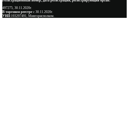
Регистрационный номер, дата регистрации, регистрирующий орган:
497275, 30.11.2020г.
В торговом реестре
с 30.11.2020г.
УНП
:193297491, Мингорисполком.
Сэкономьте Ваше время на подбор
радиаторов!
Позвоните и мы: - рассчитаем требуемую мощность; -
предложим от 3х вариантов в разном дизайне и ценовом
диапазоне; - большой выбор в наличии и под заказ;
Позвоните сейчас и получите скидку от
5%