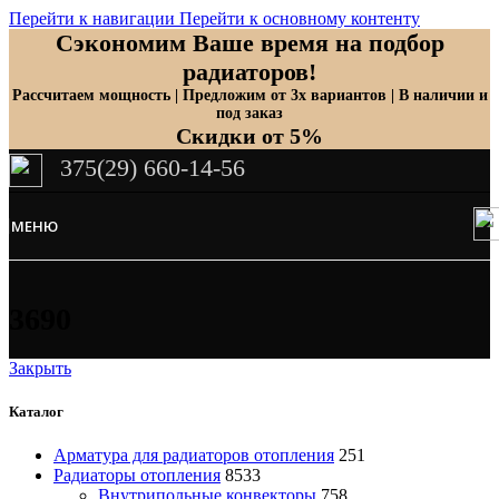
Перейти к навигации
Перейти к основному контенту
Сэкономим Ваше время на подбор
радиаторов!
Рассчитаем мощность | Предложим от 3х вариантов | В наличии и
под заказ
Скидки от 5%
375(29) 660-14-56
МЕНЮ
3690
Закрыть
Каталог
Арматура для радиаторов отопления
251
Радиаторы отопления
8533
Внутрипольные конвекторы
758