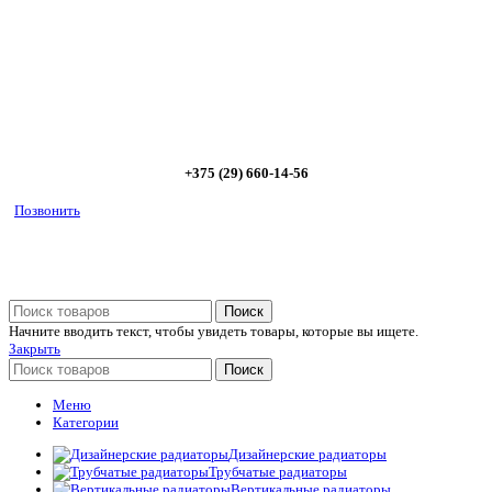
предложим от 3х вариантов в разном дизайне и ценовом
диапазоне; - большой выбор в наличии и под заказ;
Позвоните сейчас и получите скидку от
5%
+375 (29) 660-14-56
Позвонить
Поиск
Начните вводить текст, чтобы увидеть товары, которые вы ищете.
Закрыть
Поиск
Меню
Категории
Дизайнерские радиаторы
Трубчатые радиаторы
Вертикальные радиаторы