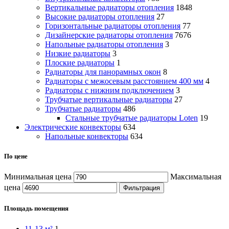
Вертикальные радиаторы отопления
1848
Высокие радиаторы отопления
27
Горизонтальные радиаторы отопления
77
Дизайнерские радиаторы отопления
7676
Напольные радиаторы отопления
3
Низкие радиаторы
3
Плоские радиаторы
1
Радиаторы для панорамных окон
8
Радиаторы с межосевым расстоянием 400 мм
4
Радиаторы с нижним подключением
3
Трубчатые вертикальные радиаторы
27
Трубчатые радиаторы
486
Cтальные трубчатые радиаторы Loten
19
Электрические конвекторы
634
Напольные конвекторы
634
По цене
Минимальная цена
Максимальная
цена
Фильтрация
Площадь помещения
11-13 м²
1