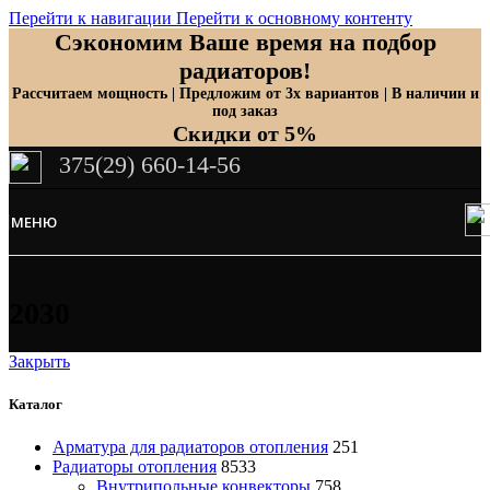
Перейти к навигации
Перейти к основному контенту
Сэкономим Ваше время на подбор
радиаторов!
Рассчитаем мощность | Предложим от 3х вариантов | В наличии и
под заказ
Скидки от 5%
375(29) 660-14-56
МЕНЮ
2030
Закрыть
Каталог
Арматура для радиаторов отопления
251
Радиаторы отопления
8533
Внутрипольные конвекторы
758