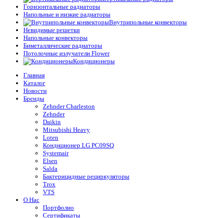
Горизонтальные радиаторы
Напольные и низкие радиаторы
Внутрипольные конвекторы
Невидимые решетки
Напольные конвекторы
Биметаллические радиаторы
Потолочные излучатели Flower
Кондиционеры
Главная
Каталог
Новости
Бренды
Zehnder Charleston
Zehnder
Daikin
Mitsubishi Heavy
Loten
Кондиционер LG PC09SQ
Systemair
Elsen
Salda
Бактерицидные рециркуляторы
Trox
VTS
О Нас
Портфолио
Сертификаты