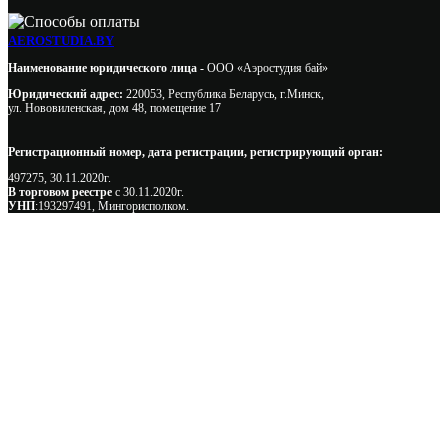
AEROSTUDIA.BY
Наименование юридического лица -
ООО «Аэростудия бай»
Юридический адрес:
220053, Республика Беларусь, г.Минск,
ул. Нововиленская, дом 48, помещение 17
Регистрационный номер, дата регистрации, регистрирующий орган:
497275, 30.11.2020г.
В торговом реестре
с 30.11.2020г.
УНП
:193297491, Мингорисполком.
Сэкономьте Ваше время на подбор
радиаторов!
Позвоните и мы: - рассчитаем требуемую мощность; -