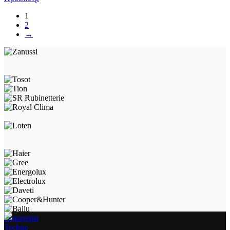
1
2
→
Новатерм
Techno