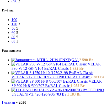
896
2
Глубина
100
1
120
3
56
5
60
5
80
5
88
1
Рекомендуем
MTIU-12HW1FNXP(GA)
2 590
Br
VELAR
P30 V/ 12 /584/2164 Вт/RAL Classic
1 832
Br
VELAR S 1750 H/ 10 /1750/2198 Вт/RAL Classic
2 383
Br
VELAR
SP 500 H/ 8 /500/507 Вт/RAL Classic
1 052
Br
TECHNO
USUAL/KVZ 420-120-900/703 Вт
1 183
Br
Главная
»
2030