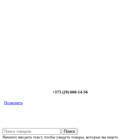
Сэкономьте Ваше время на подбор
радиаторов!
Позвоните и мы: - рассчитаем требуемую мощность; -
предложим от 3х вариантов в разном дизайне и ценовом
диапазоне; - большой выбор в наличии и под заказ;
Позвоните сейчас и получите скидку от
5%
+375 (29) 660-14-56
Позвонить
Поиск
Начните вводить текст, чтобы увидеть товары, которые вы ищете.