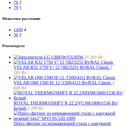
76
2
79
1
Межосевое расстояние
1430
4
50
2
Рекомендуем
LG UB85W/UU85W
31 201
Br
VELAR R32 1750 V/ 12 /582/2251 Вт/RAL Classic
2
283
Br
VELAR Q60 1500 H/ 12 /1500/4111 Вт/RAL Classic
2
849
Br
ROYAL THERMO/SHIFT R 22.2/VC/08/1800/1536 Вт/
Белый
1 299
Br
Пресс-фитинг из нержавеющей стали с наружной