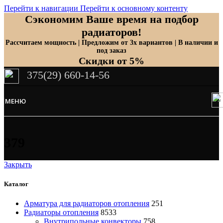
Перейти к навигации
Перейти к основному контенту
Сэкономим Ваше время на подбор
радиаторов!
Рассчитаем мощность | Предложим от 3х вариантов | В наличии и
под заказ
Скидки от 5%
375(29) 660-14-56
МЕНЮ
379
Закрыть
Каталог
Арматура для радиаторов отопления
251
Радиаторы отопления
8533
Внутрипольные конвекторы
758