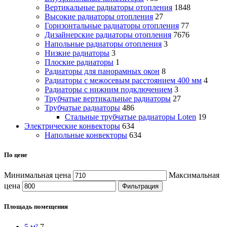
Вертикальные радиаторы отопления
1848
Высокие радиаторы отопления
27
Горизонтальные радиаторы отопления
77
Дизайнерские радиаторы отопления
7676
Напольные радиаторы отопления
3
Низкие радиаторы
3
Плоские радиаторы
1
Радиаторы для панорамных окон
8
Радиаторы с межосевым расстоянием 400 мм
4
Радиаторы с нижним подключением
3
Трубчатые вертикальные радиаторы
27
Трубчатые радиаторы
486
Cтальные трубчатые радиаторы Loten
19
Электрические конвекторы
634
Напольные конвекторы
634
По цене
Минимальная цена
Максимальная
цена
Фильтрация
Площадь помещения
5 м²
7