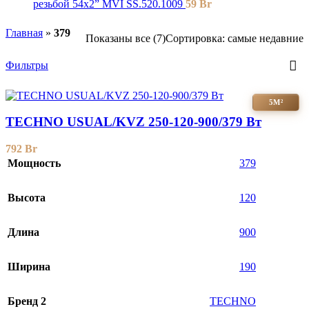
резьбой 54x2” MVI SS.520.1009
59
Br
Главная
»
379
Показаны все (7)
Сортировка: самые недавние
Фильтры
5М²
TECHNO USUAL/KVZ 250-120-900/379 Вт
792
Br
Мощность
379
Высота
120
Длина
900
Ширина
190
Бренд 2
TECHNO