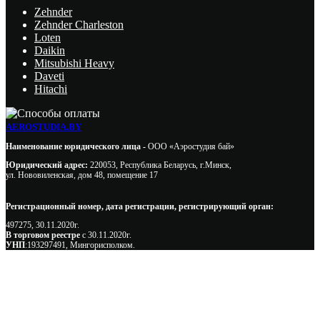
Zehnder
Zehnder Charleston
Loten
Daikin
Mitsubishi Heavy
Daveti
Hitachi
AEROSTUDIA.BY
Наименование юридического лица -
ООО «Аэростудия бай»
Юридический адрес:
220053, Республика Беларусь, г.Минск,
ул. Нововиленская, дом 48, помещение 17
Регистрационный номер, дата регистрации, регистрирующий орган:
497275, 30.11.2020г.
В торговом реестре
с 30.11.2020г.
УНП
:193297491, Мингорисполком.