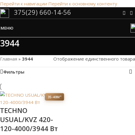
Перейти к навигации
Перейти к основному контенту
375(29) 660-14-56
Сэкономим Ваше время на подбор
радиаторов!
МЕНЮ
Рассчитаем мощность | Предложим от 3х вариантов | В
наличии и под заказ
3944
Скидки от 5%
Главная
»
3944
Отображение единственного товара
Фильтры
35-40М²
TECHNO
USUAL/KVZ 420-
120-4000/3944 Вт