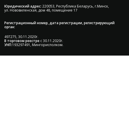
Юридический адрес:
220053, Республика Беларусь, г.Минск,
ул. Нововиленская, дом 48, помещение 17
Регистрационный номер, дата регистрации, регистрирующий
орган:
497275, 30.11.2020г.
В торговом реестре
с 30.11.2020г.
УНП
:193297491, Мингорисполком.
Сэкономьте Ваше время на подбор
радиаторов!
Позвоните и мы: - рассчитаем требуемую мощность; -
предложим от 3х вариантов в разном дизайне и
ценовом диапазоне; - большой выбор в наличии и под
заказ;