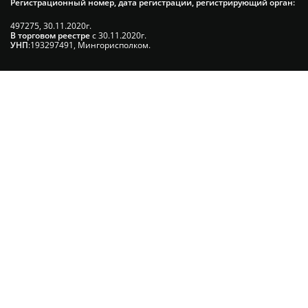
Регистрационный номер, дата регистрации, регистрирующий орган:
497275, 30.11.2020г.
В торговом реестре
с 30.11.2020г.
УНП
:193297491, Мингорисполком.
Сэкономьте Ваше время на подбор
радиаторов!
Позвоните и мы: - рассчитаем требуемую мощность; -
предложим от 3х вариантов в разном дизайне и ценовом
диапазоне; - большой выбор в наличии и под заказ;
Позвоните сейчас и получите скидку от
5%