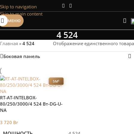
Skip to navigation
Сэкономим Ваше время на подбор
Skip to main content
радиаторов!
МЕНЮ
Рассчитаем мощность | Предложим от 3х вариантов | В
наличии и под заказ
4 524
Скидки от 5%
Главная
»
4 524
Отображение единственного товара
Боковая панель
5М²
RT-AT-INTELBOX-
80/250/3000/4 524 Вт-DG-U-
NA
3 720
Br
МОЩНОСТЬ
4 524