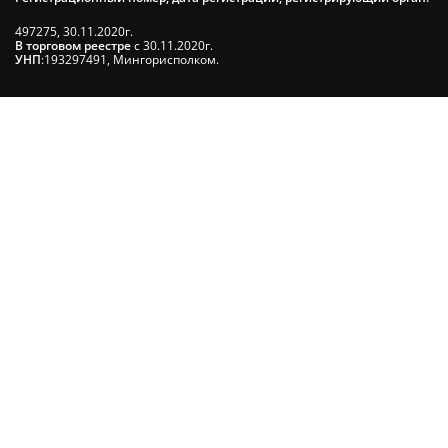
497275, 30.11.2020г.
В торговом реестре
с 30.11.2020г.
УНП
:193297491, Мингорисполком.
Сэкономьте Ваше время на подбор
радиаторов!
Позвоните и мы: - рассчитаем требуемую мощность; -
предложим от 3х вариантов в разном дизайне и ценовом
диапазоне; - большой выбор в наличии и под заказ;
Позвоните сейчас и получите скидку
от 5%