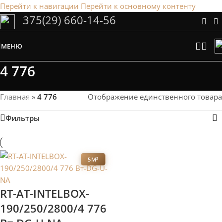
Перейти к навигации
Перейти к основному контенту
375(29) 660-14-56
Сэкономим Ваше время на подбор
радиаторов!
МЕНЮ
Рассчитаем мощность | Предложим от 3х вариантов | В
наличии и под заказ
4 776
Скидки от 5%
Главная
»
4 776
Отображение единственного товара
Фильтры
5М²
RT-AT-INTELBOX-
190/250/2800/4 776