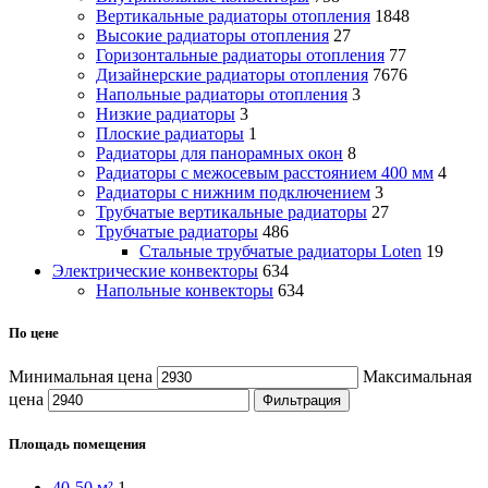
Вертикальные радиаторы отопления
1848
Высокие радиаторы отопления
27
Горизонтальные радиаторы отопления
77
Дизайнерские радиаторы отопления
7676
Напольные радиаторы отопления
3
Низкие радиаторы
3
Плоские радиаторы
1
Радиаторы для панорамных окон
8
Радиаторы с межосевым расстоянием 400 мм
4
Радиаторы с нижним подключением
3
Трубчатые вертикальные радиаторы
27
Трубчатые радиаторы
486
Cтальные трубчатые радиаторы Loten
19
Электрические конвекторы
634
Напольные конвекторы
634
По цене
Минимальная цена
Максимальная
цена
Фильтрация
Площадь помещения
40-50 м²
1