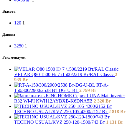
Высота
120
1
Длинна
3250
1
Рекомендуем
VELAR Q80 1500 H/ 7 /1500/2219 Вт/RAL Classic
2
935
Br
RT-A-
150/300/2900/2538 Вт-DG-U-BL
2 799
Br
KINGHOME Серия LUNA Matt inverter
R32 WI-FI KWH12AYBXB-K6DNA5B
2 320
Br
TECHNO USUAL/KVZ 250-105-4200/2152 Вт
2 818
Br
TECHNO USUAL/KVZ 250-120-1500/743 Вт
1 131
Br