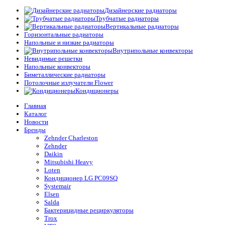
Дизайнерские радиаторы
Трубчатые радиаторы
Вертикальные радиаторы
Горизонтальные радиаторы
Напольные и низкие радиаторы
Внутрипольные конвекторы
Невидимые решетки
Напольные конвекторы
Биметаллические радиаторы
Потолочные излучатели Flower
Кондиционеры
Главная
Каталог
Новости
Бренды
Zehnder Charleston
Zehnder
Daikin
Mitsubishi Heavy
Loten
Кондиционер LG PC09SQ
Systemair
Elsen
Salda
Бактерицидные рециркуляторы
Trox