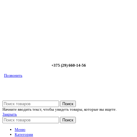
Позвоните и мы: - рассчитаем требуемую мощность; -
предложим от 3х вариантов в разном дизайне и ценовом
диапазоне; - большой выбор в наличии и под заказ;
Позвоните сейчас и получите скидку от
5%
+375 (29) 660-14-56
Позвонить
Поиск
Начните вводить текст, чтобы увидеть товары, которые вы ищете.
Закрыть
Поиск
Меню
Категории