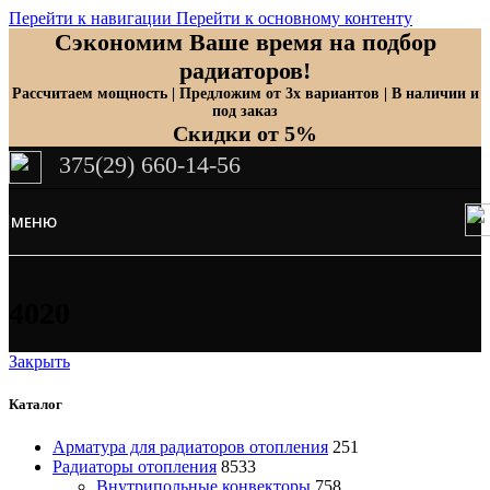
Перейти к навигации
Перейти к основному контенту
Сэкономим Ваше время на подбор
радиаторов!
Рассчитаем мощность | Предложим от 3х вариантов | В наличии и
под заказ
Скидки от 5%
375(29) 660-14-56
МЕНЮ
4020
Закрыть
Каталог
Арматура для радиаторов отопления
251
Радиаторы отопления
8533
Внутрипольные конвекторы
758