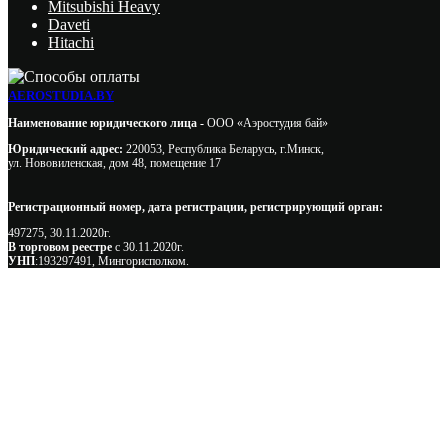
Mitsubishi Heavy
Daveti
Hitachi
AEROSTUDIA.BY
Наименование юридического лица -
ООО «Аэростудия бай»
Юридический адрес:
220053, Республика Беларусь, г.Минск,
ул. Нововиленская, дом 48, помещение 17
Регистрационный номер, дата регистрации, регистрирующий орган:
497275, 30.11.2020г.
В торговом реестре
с 30.11.2020г.
УНП
:193297491, Мингорисполком.
Сэкономьте Ваше время на подбор
радиаторов!