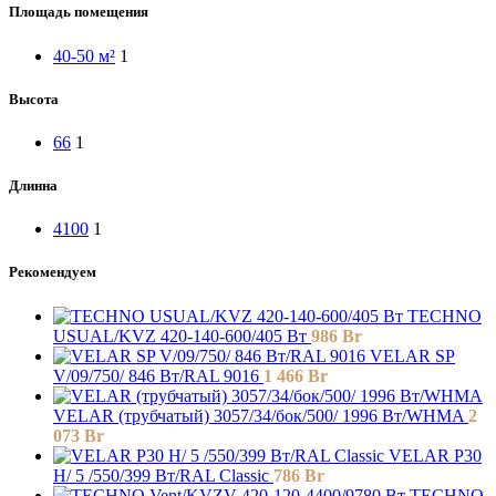
Площадь помещения
40-50 м²
1
Высота
66
1
Длинна
4100
1
Рекомендуем
TECHNO
USUAL/KVZ 420-140-600/405 Вт
986
Br
VELAR SP
V/09/750/ 846 Bт/RAL 9016
1 466
Br
VELAR (трубчатый) 3057/34/бок/500/ 1996 Bт/WHMA
2
073
Br
VELAR P30
H/ 5 /550/399 Вт/RAL Classic
786
Br
TECHNO