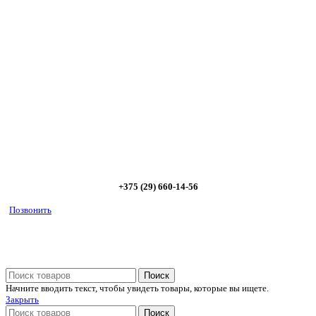
Сэкономьте Ваше время на подбор
радиаторов!
Позвоните и мы: - рассчитаем требуемую мощность; -
предложим от 3х вариантов в разном дизайне и ценовом
диапазоне; - большой выбор в наличии и под заказ;
Позвоните сейчас и получите скидку от
5%
+375 (29) 660-14-56
Позвонить
Поиск
Начните вводить текст, чтобы увидеть товары, которые вы ищете.
Закрыть
Поиск