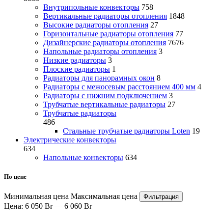
Внутрипольные конвекторы
758
Вертикальные радиаторы отопления
1848
Высокие радиаторы отопления
27
Горизонтальные радиаторы отопления
77
Дизайнерские радиаторы отопления
7676
Напольные радиаторы отопления
3
Низкие радиаторы
3
Плоские радиаторы
1
Радиаторы для панорамных окон
8
Радиаторы с межосевым расстоянием 400 мм
4
Радиаторы с нижним подключением
3
Трубчатые вертикальные радиаторы
27
Трубчатые радиаторы
486
Cтальные трубчатые радиаторы Loten
19
Электрические конвекторы
634
Напольные конвекторы
634
По цене
Минимальная цена
Максимальная цена
Фильтрация
Цена:
6 050 Br
—
6 060 Br