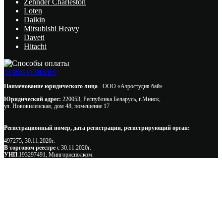
Zehnder Charleston
Loten
Daikin
Mitsubishi Heavy
Daveti
Hitachi
AEROSTUDIA.BY
Наименование юридического лица -
ООО «Аэростудия бай»
Юридический адрес:
220053, Республика Беларусь, г.Минск,
ул. Нововиленская, дом 48, помещение 17
Регистрационный номер, дата регистрации, регистрирующий орган:
497275, 30.11.2020г.
В торговом реестре
с 30.11.2020г.
УНП
:193297491, Мингорисполком.