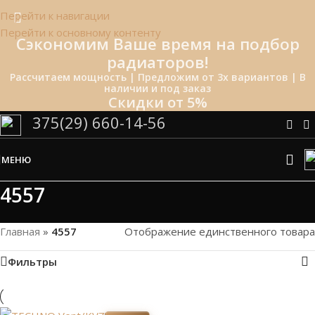
Перейти к навигации
Перейти к основному контенту
Сэкономим Ваше время на подбор
радиаторов!
Рассчитаем мощность | Предложим от 3х вариантов | В
наличии и под заказ
Скидки от 5%
375(29) 660-14-56
МЕНЮ
4557
Главная
»
4557
Отображение единственного товара
Фильтры