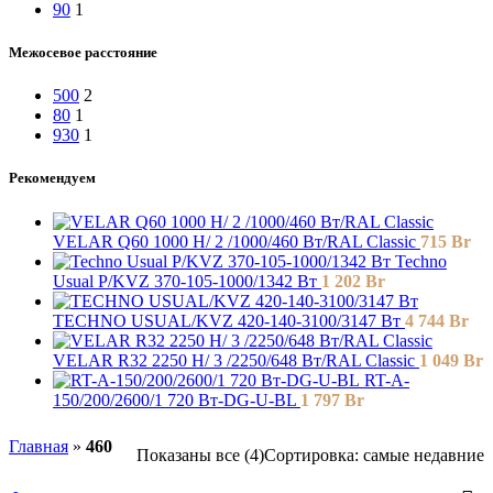
90
1
Межосевое расстояние
500
2
80
1
930
1
Рекомендуем
VELAR Q60 1000 H/ 2 /1000/460 Вт/RAL Classic
715
Br
Techno
Usual P/KVZ 370-105-1000/1342 Вт
1 202
Br
TECHNO USUAL/KVZ 420-140-3100/3147 Вт
4 744
Br
VELAR R32 2250 H/ 3 /2250/648 Вт/RAL Classic
1 049
Br
RT-A-
150/200/2600/1 720 Вт-DG-U-BL
1 797
Br
Главная
»
460
Показаны все (4)
Сортировка: самые недавние