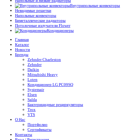
Напольные и низкие радиаторы
Внутрипольные конвекторы
Невидимые решетки
Напольные конвекторы
Биметаллические радиаторы
Потолочные излучатели Flower
Кондиционеры
Главная
Каталог
Новости
Бренды
Zehnder Charleston
Zehnder
Daikin
Mitsubishi Heavy
Loten
Кондиционер LG PC09SQ
Systemair
Elsen
Salda
Бактерицидные рециркуляторы
Trox
VTS
О Нас
Портфолио
Сертификаты
Контакты
Вход / Регистрация