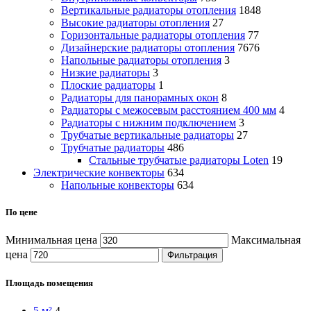
Вертикальные радиаторы отопления
1848
Высокие радиаторы отопления
27
Горизонтальные радиаторы отопления
77
Дизайнерские радиаторы отопления
7676
Напольные радиаторы отопления
3
Низкие радиаторы
3
Плоские радиаторы
1
Радиаторы для панорамных окон
8
Радиаторы с межосевым расстоянием 400 мм
4
Радиаторы с нижним подключением
3
Трубчатые вертикальные радиаторы
27
Трубчатые радиаторы
486
Cтальные трубчатые радиаторы Loten
19
Электрические конвекторы
634
Напольные конвекторы
634
По цене
Минимальная цена
Максимальная
цена
Фильтрация
Площадь помещения
5 м²
4