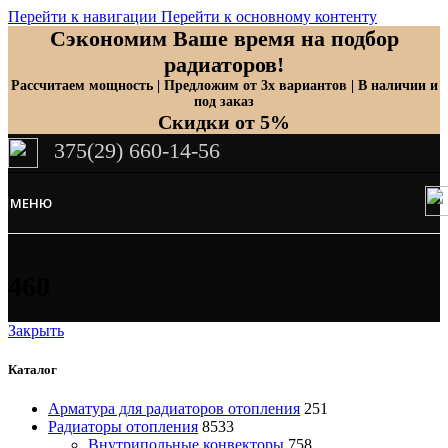
Перейти к навигации
Перейти к основному контенту
Сэкономим Ваше время на подбор
радиаторов!
Рассчитаем мощность | Предложим от 3х вариантов | В наличии и
под заказ
Скидки от 5%
375(29) 660-14-56
МЕНЮ
460
Закрыть
Каталог
Арматура для радиаторов отопления
251
Радиаторы отопления
8533
Внутрипольные конвекторы
758