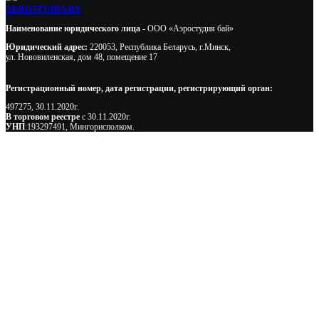
AEROSTUDIA.BY
Наименование юридического лица -
ООО «Аэростудия бай»
Юридический адрес:
220053, Республика Беларусь, г.Минск,
ул. Нововиленская, дом 48, помещение 17
Регистрационный номер, дата регистрации, регистрирующий орган:
497275, 30.11.2020г.
В торговом реестре
с 30.11.2020г.
УНП
:193297491, Мингорисполком.
Сэкономьте Ваше время на подбор
радиаторов!
Позвоните и мы: - рассчитаем требуемую мощность; -
предложим от 3х вариантов в разном дизайне и ценовом
диапазоне; - большой выбор в наличии и под заказ;