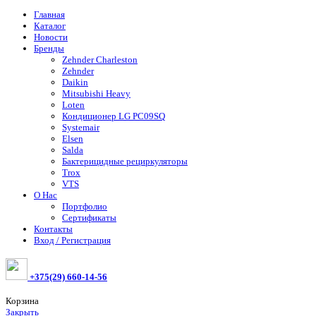
Главная
Каталог
Новости
Бренды
Zehnder Charleston
Zehnder
Daikin
Mitsubishi Heavy
Loten
Кондиционер LG PC09SQ
Systemair
Elsen
Salda
Бактерицидные рециркуляторы
Trox
VTS
О Нас
Портфолио
Сертификаты
Контакты
Вход / Регистрация
+375(29) 660-14-56
Корзина
Закрыть