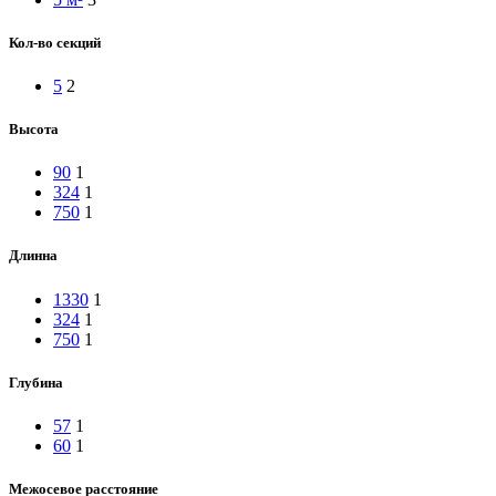
Кол-во секций
5
2
Высота
90
1
324
1
750
1
Длинна
1330
1
324
1
750
1
Глубина
57
1
60
1
Межосевое расстояние