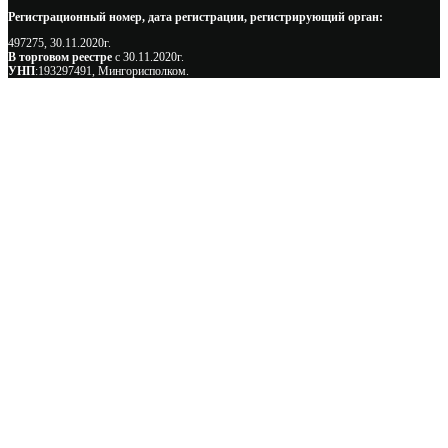
Регистрационный номер, дата регистрации, регистрирующий орган:
497275, 30.11.2020г.
В торговом реестре
с 30.11.2020г.
УНП
:193297491, Мингорисполком.
Сэкономьте Ваше время на подбор
радиаторов!
Позвоните и мы: - рассчитаем требуемую мощность; -
предложим от 3х вариантов в разном дизайне и ценовом
диапазоне; - большой выбор в наличии и под заказ;
Позвоните сейчас и получите скидку от
5%