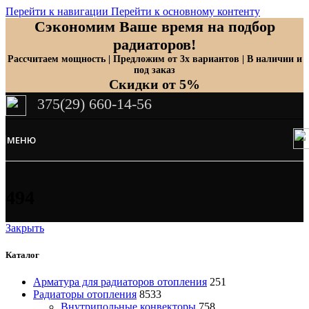
Перейти к навигации
Перейти к основному контенту
Сэкономим Ваше время на подбор
радиаторов!
Рассчитаем мощность | Предложим от 3х вариантов | В наличии и
под заказ
Скидки от 5%
375(29) 660-14-56
МЕНЮ
494
Закрыть
Каталог
Арматура для радиаторов отопления
251
Радиаторы отопления
8533
Внутрипольные конвекторы
758