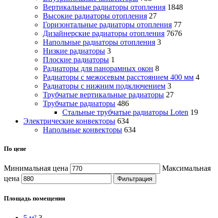
Вертикальные радиаторы отопления
1848
Высокие радиаторы отопления
27
Горизонтальные радиаторы отопления
77
Дизайнерские радиаторы отопления
7676
Напольные радиаторы отопления
3
Низкие радиаторы
3
Плоские радиаторы
1
Радиаторы для панорамных окон
8
Радиаторы с межосевым расстоянием 400 мм
4
Радиаторы с нижним подключением
3
Трубчатые вертикальные радиаторы
27
Трубчатые радиаторы
486
Cтальные трубчатые радиаторы Loten
19
Электрические конвекторы
634
Напольные конвекторы
634
По цене
Минимальная цена
Максимальная
цена
Фильтрация
Площадь помещения
5 м²
3