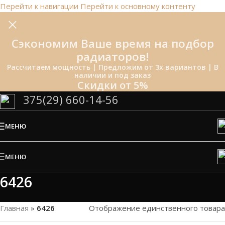
Перейти к навигации
Перейти к основному контенту
Сэкономим Ваше время на подбор
радиаторов!
Рассчитаем мощность | Предложим от 3х вариантов | В
наличии и под заказ
Скидки от 5%
375(29) 660-14-56
МЕНЮ
МЕНЮ
6426
Главная
»
6426
Отображение единственного товара