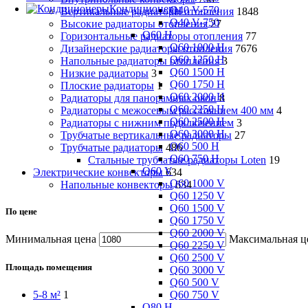
Кондиционеры
Q40 V-570
Вертикальные радиаторы отопления
1848
Q40 V-750
Высокие радиаторы отопления
27
Q60 H
Горизонтальные радиаторы отопления
77
Q60 1000 H
Дизайнерские радиаторы отопления
7676
Q60 1250 H
Напольные радиаторы отопления
3
Q60 1500 H
Низкие радиаторы
3
Q60 1750 H
Плоские радиаторы
1
Q60 2000 H
Радиаторы для панорамных окон
8
Q60 2250 H
Радиаторы с межосевым расстоянием 400 мм
4
Q60 2500 H
Радиаторы с нижним подключением
3
Q60 3000 H
Трубчатые вертикальные радиаторы
27
Q60 500 H
Трубчатые радиаторы
486
Q60 750 H
Cтальные трубчатые радиаторы Loten
19
Q60 V
Электрические конвекторы
634
Q60 1000 V
Напольные конвекторы
634
Q60 1250 V
Q60 1500 V
По цене
Q60 1750 V
Q60 2000 V
Минимальная цена
Максимальная ц
Q60 2250 V
Q60 2500 V
Площадь помещения
Q60 3000 V
Q60 500 V
Q60 750 V
5-8 м²
1
Q80 H