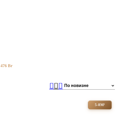
 476
Br
5-8М²