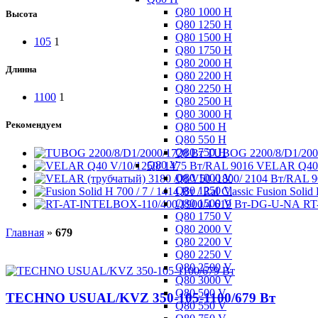
Q80 1000 H
Высота
Q80 1250 H
Q80 1500 H
105
1
Q80 1750 H
Q80 2000 H
Длинна
Q80 2200 H
Q80 2250 H
1100
1
Q80 2500 H
Q80 3000 H
Рекомендуем
Q80 500 H
Q80 550 H
Q80 750 H
TUBOG 2200/8/D1/200
Q80 V
VELAR Q40 
Q80 1000 V
Q80 1250 V
Fusion Solid 
Q80 1500 V
RT
Q80 1750 V
Q80 2000 V
Главная
»
679
Q80 2200 V
Q80 2250 V
Q80 2500 V
Q80 3000 V
Q80 500 V
TECHNO USUAL/KVZ 350-105-1100/679 Вт
Q80 550 V