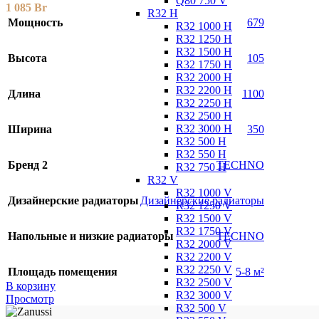
Q80 750 V
1 085
Br
R32 H
Мощность
679
R32 1000 H
R32 1250 H
R32 1500 H
Высота
105
R32 1750 H
R32 2000 H
R32 2200 H
Длина
1100
R32 2250 H
R32 2500 H
R32 3000 H
Ширина
350
R32 500 H
R32 550 H
Бренд 2
TECHNO
R32 750 H
R32 V
R32 1000 V
Дизайнерские радиаторы
Дизайнерские радиаторы
R32 1250 V
R32 1500 V
R32 1750 V
Напольные и низкие радиаторы
TECHNO
R32 2000 V
R32 2200 V
R32 2250 V
Площадь помещения
5-8 м²
R32 2500 V
В корзину
R32 3000 V
Просмотр
R32 500 V