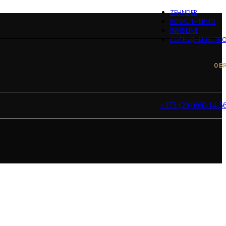
ZEHNDER
ROYAL THERMO
INVISILINE
СОТРУДНИЧЕСТВ
0
B
+375 (29) 660-14-5