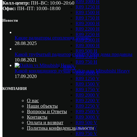
R89 1000 H
Колл-центр:
ПН–ВС: 10:00–20:00​
R89 1250 H
Офис:
ПН–ПТ: 10:00–18:00
R89 1500 H
R89 1750 H
Новости
R89 2000 H
R89 2200 H
R89 2250 H
Какие радиаторы отопления лучше?
R89 2500 H
28.08.2025
R89 3000 H
R89 500 H
Какой трубчатый радиатор ставят у себя дома продавцы
R89 550 H
10.08.2021
R89 750 H
R89 V
Какой кондиционер лучше Daikin или Mitsubishi Heavy
R89 1000 V
17.09.2020
R89 1250 V
R89 1500 V
КОМПАНИЯ
R89 1750 V
R89 2000 V
R89 2200 V
О нас
R89 2250 V
Наши объекты
R89 2500 V
Вопросы и Ответы
R89 3000 V
Контакты
R89 500 V
Оплата и возврат
R89 550 V
Политика конфиденциальности
R89 750 V