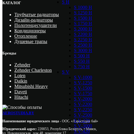
S H
КАТАЛОГ
S 1000 H
S 1250 H
Трубчатые радиаторы
S 1500 H
Дизайн-радиаторы
S 1750 H
Полотенцесушители
S 2000 H
Кондиционеры
S 2200 H
Отопление
S 2250 H
Душевые трапы
S 2500 H
S 3000 H
Бренды
S 500 H
S 550 H
Zehnder
S 750 H
Zehnder Charleston
S V
Loten
S V-1000
Daikin
S V-1250
Mitsubishi Heavy
S V-1500
Daveti
S V-1750
Hitachi
S V-2000
S V-2200
S V-2250
AEROSTUDIA.BY
S V-2500
S V-270
Наименование юридического лица -
ООО «Аэростудия бай»
S V-3000
Юридический адрес:
220053, Республика Беларусь, г.Минск,
S V-420
ул. Нововиленская, дом 48, помещение 17