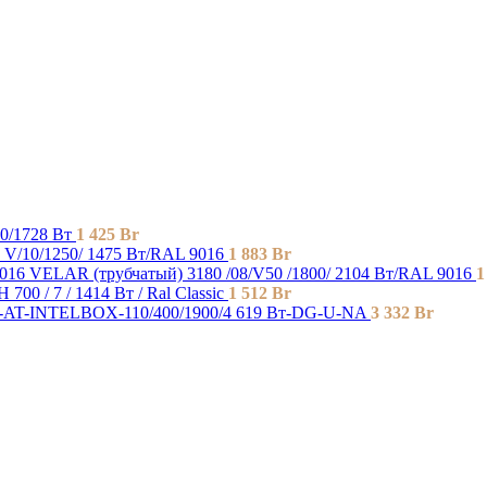
0/1728 Вт
1 425
Br
V/10/1250/ 1475 Bт/RAL 9016
1 883
Br
VELAR (трубчатый) 3180 /08/V50 /1800/ 2104 Bт/RAL 9016
1
H 700 / 7 / 1414 Вт / Ral Classic
1 512
Br
-AT-INTELBOX-110/400/1900/4 619 Вт-DG-U-NA
3 332
Br