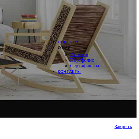
Systemair
Trox
Salda
VTS
НОВОСТИ
О НАС
История
Портфолио
Сертификаты
КОНТАКТЫ
Закрыть