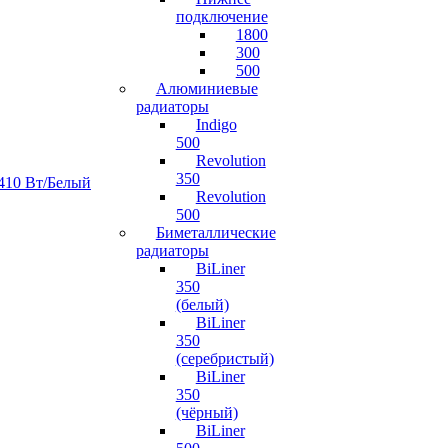
подключение
1800
300
500
Алюминиевые
радиаторы
Indigo
500
Revolution
350
410 Вт/Белый
Revolution
500
Биметаллические
радиаторы
BiLiner
350
(белый)
BiLiner
350
(серебристый)
BiLiner
350
(чёрный)
BiLiner