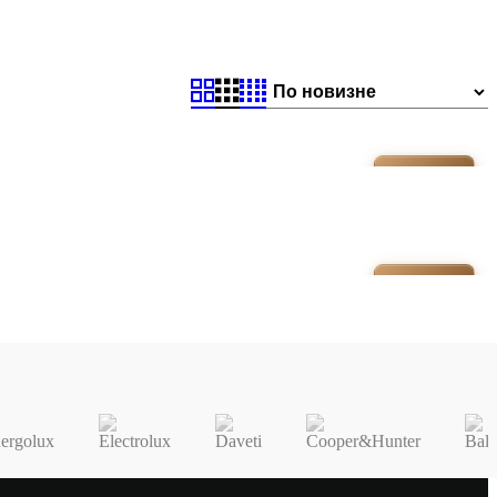
5-8М²
5-8М²