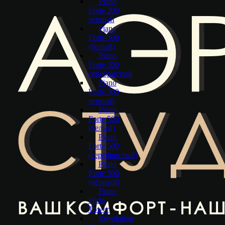
Piano
Forte 200
черный
Piano
Forte 300
(белый)
Piano
Forte 300
серебристый
Piano
Forte 300
черный
Piano
Forte 500
(белый)
Piano
Forte 500
(серебристый)
Piano
Forte 500
(чёрный)
Piano
Forte
Tower
Revolution