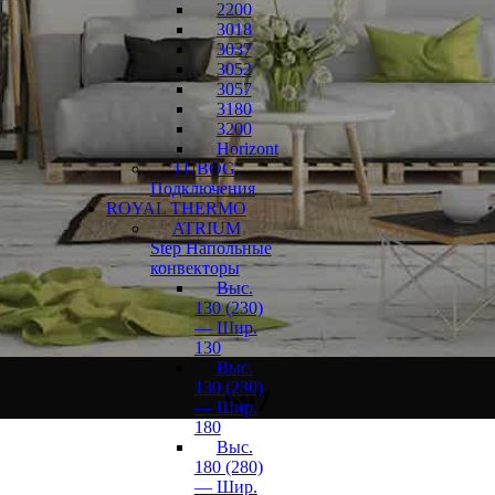
2200
3018
3037
3052
3057
3180
3200
Horizont
TUBOG
Подключения
ROYAL THERMO
ATRIUM
Step Напольные
конвекторы
Выс.
130 (230)
— Шир.
130
Выс.
130 (230)
697
— Шир.
180
Выс.
180 (280)
— Шир.