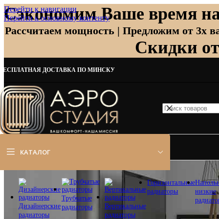
Сэкономим Ваше время на
Перейти к навигации
Перейти к основному контенту
Рассчитаем мощность | Предложим от 3х ва
Скидки о
БЕСПЛАТНАЯ ДОСТАВКА ПО МИНСКУ
КАТАЛОГ
Горизонтальные
Наполь
радиаторы
низкие
Трубчатые
радиат
Дизайнерские
Вертикальные
радиаторы
радиаторы
радиаторы