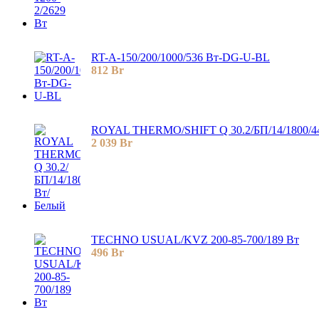
RT-A-150/200/1000/536 Вт-DG-U-BL
812
Br
ROYAL THERMO/SHIFT Q 30.2/БП/14/1800/4
2 039
Br
TECHNO USUAL/KVZ 200-85-700/189 Вт
496
Br