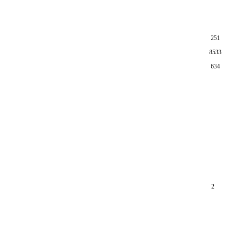
251
8533
634
2