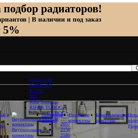
 подбор радиаторов!
риантов | В наличии и под заказ
т 5%
Fusion Line
Kermi Line
KZTO
MG
Rifar Supremo
RIFAR TUBOG
TUBOG
ные и
Невидимые
Напольные
Биметаллические
Пото
Модели
решетки
конвекторы
радиаторы
излу
2057
оры
Flow
2150
Внутрипольные
2180
конвекторы