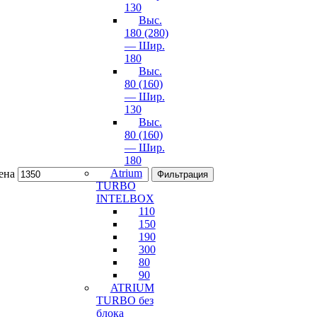
130
Выс.
180 (280)
— Шир.
180
Выс.
80 (160)
— Шир.
130
Выс.
80 (160)
— Шир.
180
Atrium
ена
Фильтрация
TURBO
INTELBOX
110
150
190
300
80
90
ATRIUM
TURBO без
блока