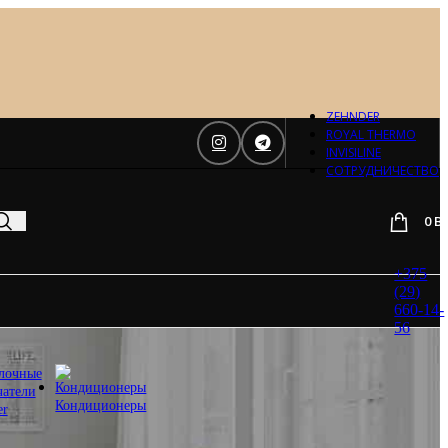
Отопление
Zehnder
Zehnder
Charleston
Loten
ZEHNDER
Daveti
ROYAL THERMO
Royal
INVISILINE
Thermo
СОТРУДНИЧЕСТВО
Кондиционеры
0
B
Daikin
Mitsubishi
Heavy
+375
Hitachi
(29)
Mitsubishi
660-14-
Electric
56
LG
лочные
Все бренды
чатели
Вентиляция
Кондиционеры
er
Invisiline
Muno Air