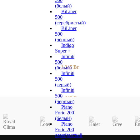
500
(белый)
BiLiner
500
(серебристый)
BiLiner
500
(чёрный)
Indigo
Super +
Infiniti
500
1 345
Br
(белый)
Infiniti
500
(серый)
Infiniti
500
1 345
Br
(чёрный)
Piano
Forte 200
(белый)
Piano
Forte 200
серебристый