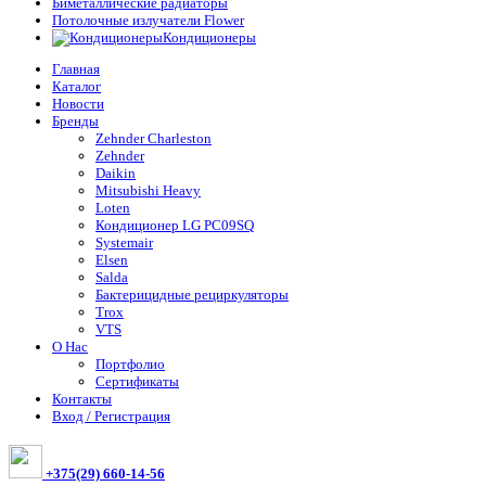
Биметаллические радиаторы
Потолочные излучатели Flower
Кондиционеры
Главная
Каталог
Новости
Бренды
Zehnder Charleston
Zehnder
Daikin
Mitsubishi Heavy
Loten
Кондиционер LG PC09SQ
Systemair
Elsen
Salda
Бактерицидные рециркуляторы
Trox
VTS
О Нас
Портфолио
Сертификаты
Контакты
Вход / Регистрация
+375(29) 660-14-56