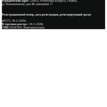
Юридический адрес:
220053, Республика Беларусь, г.Минск,
ул. Нововиленская, дом 48, помещение 17
Регистрационный номер, дата регистрации, регистрирующий орган:
497275, 30.11.2020г.
В торговом реестре
с 30.11.2020г.
УНП
:193297491, Мингорисполком.
Сэкономьте Ваше время на подбор
радиаторов!
Позвоните и мы: - рассчитаем требуемую мощность; -
предложим от 3х вариантов в разном дизайне и ценовом
диапазоне; - большой выбор в наличии и под заказ;
Позвоните сейчас и получите скидку от