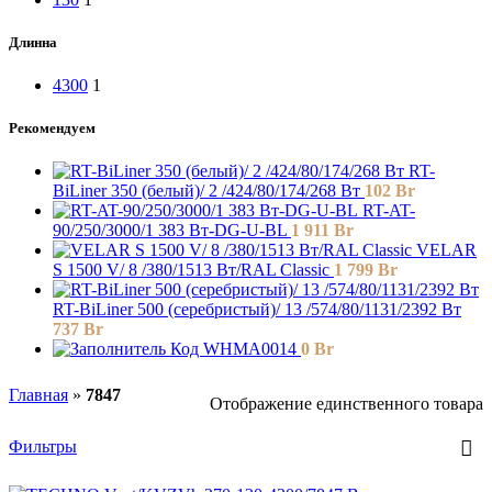
Длинна
4300
1
Рекомендуем
RT-
BiLiner 350 (белый)/ 2 /424/80/174/268 Вт
102
Br
RT-AT-
90/250/3000/1 383 Вт-DG-U-BL
1 911
Br
VELAR
S 1500 V/ 8 /380/1513 Вт/RAL Classic
1 799
Br
RT-BiLiner 500 (серебристый)/ 13 /574/80/1131/2392 Вт
737
Br
Код WHMA0014
0
Br
Главная
»
7847
Отображение единственного товара
Фильтры