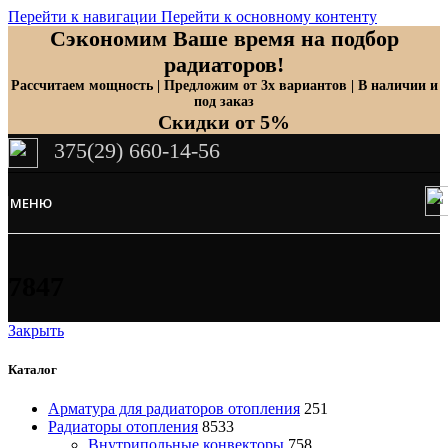
Перейти к навигации
Перейти к основному контенту
Сэкономим Ваше время на подбор
радиаторов!
Рассчитаем мощность | Предложим от 3х вариантов | В наличии и
под заказ
Скидки от 5%
375(29) 660-14-56
МЕНЮ
7847
Закрыть
Каталог
Арматура для радиаторов отопления
251
Радиаторы отопления
8533
Внутрипольные конвекторы
758