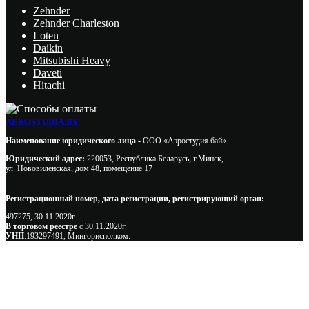
Zehnder
Zehnder Charleston
Loten
Daikin
Mitsubishi Heavy
Daveti
Hitachi
AEROSTUDIA.BY
Наименование юридического лица -
ООО «Аэростудия бай»
Юридический адрес:
220053, Республика Беларусь, г.Минск,
ул. Нововиленская, дом 48, помещение 17
Регистрационный номер, дата регистрации, регистрирующий орган:
497275, 30.11.2020г.
В торговом реестре
с 30.11.2020г.
УНП
:193297491, Мингорисполком.