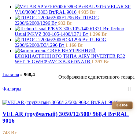
VELAR SP
V/10/3000/ 3803 Bт/RAL 9016
4 935
Br
TUBOG
2200/6/2000/1296 Вт
932
Br
Techno
Usual P/KVZ 300-105-1400/1371 Вт
1 296
Br
TUBOG
2200/6/2000/D3/1296 Вт
1 166
Br
GREE ВНУТРЕННИЙ
БЛОКНАСТЕННОГО ТИПА AIRY INVERTER R32
WHITE GWH09AVCXB-K6DNA1B
1 397
Br
Главная
»
968,4
Отображение единственного товара
Фильтры
8-10М²
VELAR (трубчатый) 3050/12/500/ 968,4 Bт/RAL
9016
748
Br