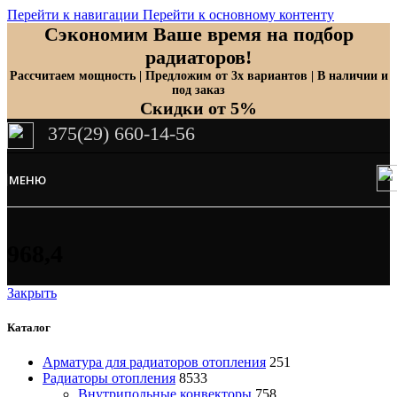
Перейти к навигации
Перейти к основному контенту
Сэкономим Ваше время на подбор
радиаторов!
Рассчитаем мощность | Предложим от 3х вариантов | В наличии и
под заказ
Скидки от 5%
375(29) 660-14-56
МЕНЮ
968,4
Закрыть
Каталог
Арматура для радиаторов отопления
251
Радиаторы отопления
8533
Внутрипольные конвекторы
758