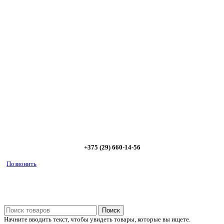
Сэкономьте Ваше время на подбор
радиаторов!
Позвоните и мы: - рассчитаем требуемую мощность; -
предложим от 3х вариантов в разном дизайне и ценовом
диапазоне; - большой выбор в наличии и под заказ;
Позвоните сейчас и получите скидку от
5%
+375 (29) 660-14-56
Позвонить
Поиск
Начните вводить текст, чтобы увидеть товары, которые вы ищете.