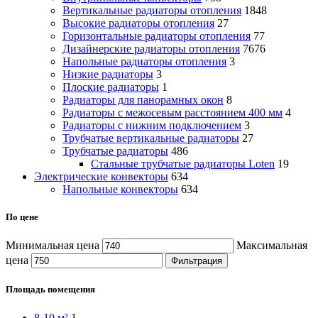
Вертикальные радиаторы отопления
1848
Высокие радиаторы отопления
27
Горизонтальные радиаторы отопления
77
Дизайнерские радиаторы отопления
7676
Напольные радиаторы отопления
3
Низкие радиаторы
3
Плоские радиаторы
1
Радиаторы для панорамных окон
8
Радиаторы с межосевым расстоянием 400 мм
4
Радиаторы с нижним подключением
3
Трубчатые вертикальные радиаторы
27
Трубчатые радиаторы
486
Cтальные трубчатые радиаторы Loten
19
Электрические конвекторы
634
Напольные конвекторы
634
По цене
Минимальная цена
Максимальная
цена
Фильтрация
Площадь помещения
8-10 м²
1