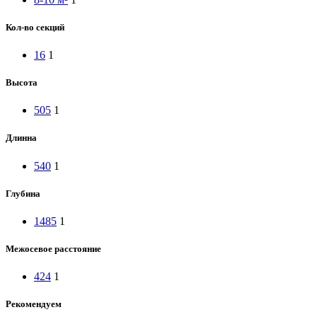
Кол-во секций
16
1
Высота
505
1
Длинна
540
1
Глубина
1485
1
Межосевое расстояние
424
1
Рекомендуем