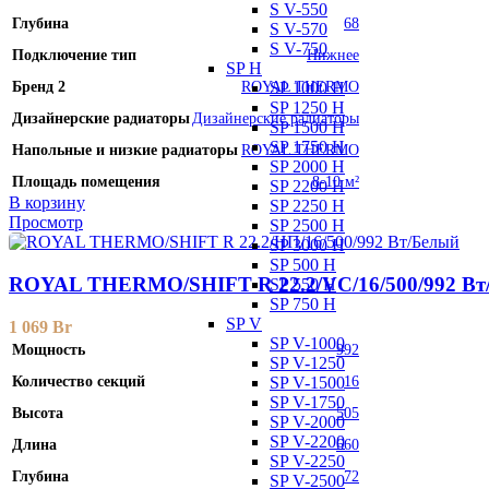
S V-550
Глубина
68
S V-570
S V-750
Подключение тип
Нижнее
SP H
Бренд 2
ROYAL THERMO
SP 1000 H
SP 1250 H
Дизайнерские радиаторы
Дизайнерские радиаторы
SP 1500 H
SP 1750 H
Напольные и низкие радиаторы
ROYAL THERMO
SP 2000 H
Площадь помещения
8-10 м²
SP 2200 H
В корзину
SP 2250 H
Просмотр
SP 2500 H
SP 3000 H
SP 500 H
ROYAL THERMO/SHIFT R 22.2/VC/16/500/992 Вт
SP 550 H
SP 750 H
SP V
1 069
Br
SP V-1000
Мощность
992
SP V-1250
Количество секций
16
SP V-1500
SP V-1750
Высота
505
SP V-2000
SP V-2200
Длина
660
SP V-2250
Глубина
72
SP V-2500