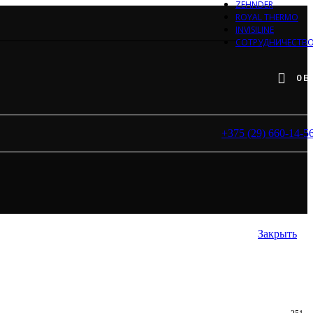
ZEHNDER
ROYAL THERMO
INVISILINE
СОТРУДНИЧЕСТВ
0
B
+375 (29) 660-14-5
Закрыть