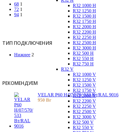
R32 H
68
1
R32 1000 H
72
1
R32 1250 H
94
1
R32 1500 H
R32 1750 H
R32 2000 H
R32 2200 H
R32 2250 H
ТИП ПОДКЛЮЧЕНИЯ
R32 2500 H
R32 3000 H
R32 500 H
Нижнее
2
R32 550 H
R32 750 H
R32 V
R32 1000 V
R32 1250 V
РЕКОМЕНДУЕМ
R32 1500 V
R32 1750 V
VELAR P60 H/07/570/ 533 Bт/RAL 9016
R32 2000 V
950
Br
R32 2200 V
R32 2250 V
R32 2500 V
R32 3000 V
R32 500 V
R32 550 V