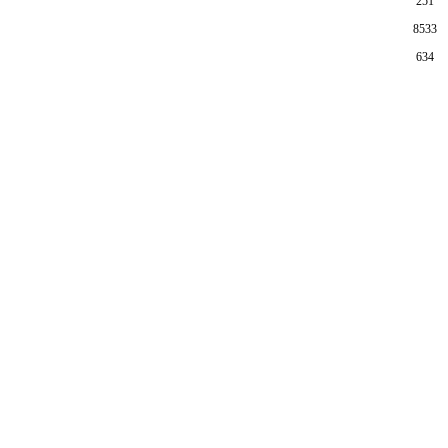
251
8533
634