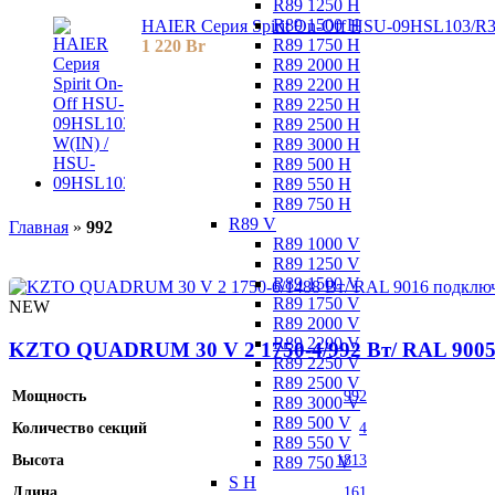
R89 1250 H
R89 1500 H
HAIER Серия Spirit On-Off HSU-09HSL103/R
R89 1750 H
1 220
Br
R89 2000 H
R89 2200 H
R89 2250 H
R89 2500 H
R89 3000 H
R89 500 H
R89 550 H
R89 750 H
R89 V
Главная
»
992
R89 1000 V
R89 1250 V
R89 1500 V
R89 1750 V
NEW
R89 2000 V
R89 2200 V
KZTO QUADRUM 30 V 2 1750-4/992 Вт/ RAL 9005
R89 2250 V
R89 2500 V
Мощность
992
R89 3000 V
R89 500 V
Количество секций
4
R89 550 V
Высота
1813
R89 750 V
S H
Длина
161