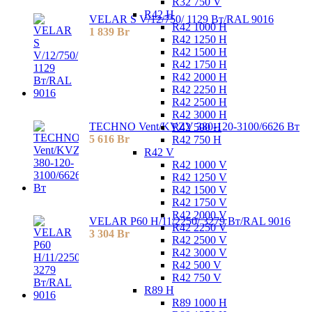
R32 750 V
R42 H
VELAR S V/12/750/ 1129 Bт/RAL 9016
R42 1000 H
1 839
Br
R42 1250 H
R42 1500 H
R42 1750 H
R42 2000 H
R42 2250 H
R42 2500 H
R42 3000 H
TECHNO Vent/KVZV 380-120-3100/6626 Вт
R42 500 H
5 616
Br
R42 750 H
R42 V
R42 1000 V
R42 1250 V
R42 1500 V
R42 1750 V
R42 2000 V
VELAR P60 H/11/2250/ 3279 Bт/RAL 9016
R42 2250 V
3 304
Br
R42 2500 V
R42 3000 V
R42 500 V
R42 750 V
R89 H
R89 1000 H