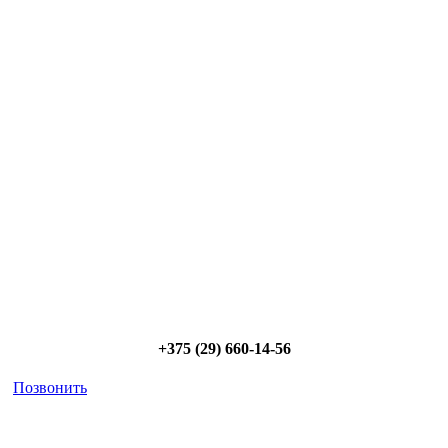
Сэкономьте Ваше время на подбор
радиаторов!
Позвоните и мы: - рассчитаем требуемую мощность; -
предложим от 3х вариантов в разном дизайне и ценовом
диапазоне; - большой выбор в наличии и под заказ;
Позвоните сейчас и получите скидку от
5%
+375 (29) 660-14-56
Позвонить