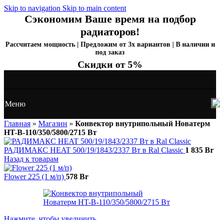
Skip to navigation
Skip to main content
Сэкономим Ваше время на подбор
радиаторов!
Рассчитаем мощность | Предложим от 3х вариантов | В наличии и
под заказ
Скидки от 5%
Меню
Главная
»
Магазин
»
Конвектор внутрипольный Новатерм
HT-B-110/350/5800/2715 Вт
РАДИМАКС HEAT 500/19/1843/2337 Вт в Ral Classic
1 835
Br
Назад к товарам
Flower 225 (1 м/п)
578
Br
Нажмите, чтобы увеличить