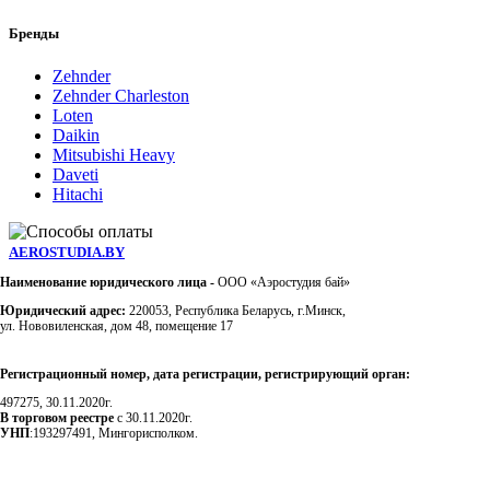
Бренды
Zehnder
Zehnder Charleston
Loten
Daikin
Mitsubishi Heavy
Daveti
Hitachi
AEROSTUDIA.BY
Наименование юридического лица -
ООО «Аэростудия бай»
Юридический адрес:
220053, Республика Беларусь, г.Минск,
ул. Нововиленская, дом 48, помещение 17
Регистрационный номер, дата регистрации, регистрирующий орган:
497275, 30.11.2020г.
В торговом реестре
с 30.11.2020г.
УНП
:193297491, Мингорисполком.