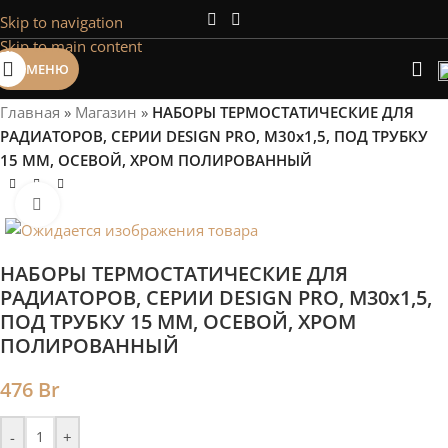
Skip to navigation
Сэкономим Ваше время на подбор
Skip to main content
радиаторов!
МЕНЮ
Рассчитаем мощность | Предложим от 3х вариантов | В
наличии и под заказ
Главная
»
Магазин
»
НАБОРЫ ТЕРМОСТАТИЧЕСКИE ДЛЯ
Скидки от 5%
РАДИАТОРОВ, СЕРИИ DESIGN PRO, М30х1,5, ПОД ТРУБКУ
15 ММ, ОСЕВОЙ, ХРОМ ПОЛИРОВАННЫЙ
Нажмите, чтобы увеличить
НАБОРЫ ТЕРМОСТАТИЧЕСКИE ДЛЯ
РАДИАТОРОВ, СЕРИИ DESIGN PRO, М30х1,5,
ПОД ТРУБКУ 15 ММ, ОСЕВОЙ, ХРОМ
ПОЛИРОВАННЫЙ
476
Br
-
+