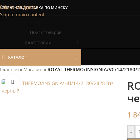
Сэкономим Ваш
Skip to navigation
ЕСПЛАТНАЯ ДОСТАВКА ПО МИНСКУ
Skip to main content
Рассчитаем мощность | П
В КАТЕГОРИИ
КАТАЛОГ
Главная
»
Магазин
»
ROYAL THERMO/INSIGNIA/VC/14/2180/
RO
Нажмите, чтобы увеличить
ч
1 8
-