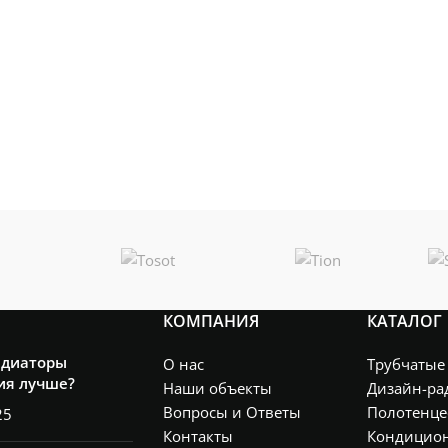
КОМПАНИЯ
КАТАЛОГ
адиаторы
О нас
Трубчатые
ия лучше?
Наши объекты
Дизайн-ра
Вопросы и Ответы
Полотенце
25
Контакты
Кондицио