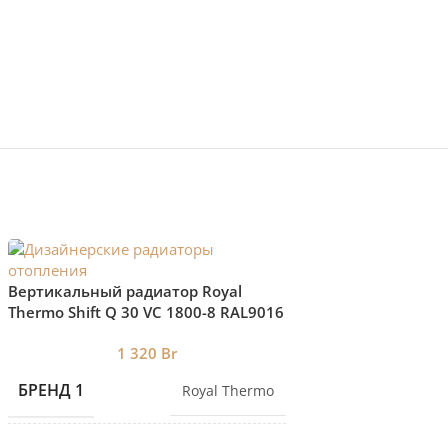
Горизонтальный 
Вертикальный радиатор Royal
дизайн-радиатор V
Thermo Shift Q 30 VС 1800-8 RAL9016
нижнее подключение
БРЕНД 1
1 320
Br
БРЕНД 1
Royal Thermo