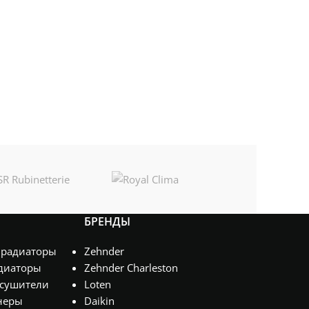
БРЕНДЫ
 радиаторы
Zehnder
диаторы
Zehnder Charleston
сушители
Loten
неры
Daikin