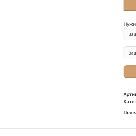
Нужн
Арти
Кате
Поде