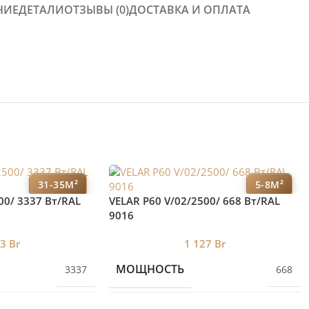
НИЕ
ДЕТАЛИ
ОТЗЫВЫ (0)
ДОСТАВКА И ОПЛАТА
31-35М²
5-8М²
00/ 3337 Bт/RAL
VELAR P60 V/02/2500/ 668 Bт/RAL
9016
53
Br
1 127
Br
МОЩНОСТЬ
3337
668