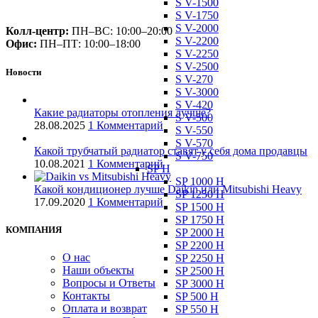
S V-1500
+375 (29) 660-14-56
S V-1750
S V-2000
Колл-центр:
ПН–ВС: 10:00–20:00​
S V-2200
Офис:
ПН–ПТ: 10:00–18:00
S V-2250
S V-2500
Новости
S V-270
S V-3000
S V-420
Какие радиаторы отопления лучше?
S V-500
28.08.2025
1 Комментарий
S V-550
S V-570
Какой трубчатый радиатор ставят у себя дома продавцы
S V-750
10.08.2021
1 Комментарий
SP H
SP 1000 H
Какой кондиционер лучше Daikin или Mitsubishi Heavy
SP 1250 H
17.09.2020
1 Комментарий
SP 1500 H
SP 1750 H
КОМПАНИЯ
SP 2000 H
SP 2200 H
О нас
SP 2250 H
Наши объекты
SP 2500 H
Вопросы и Ответы
SP 3000 H
Контакты
SP 500 H
Оплата и возврат
SP 550 H