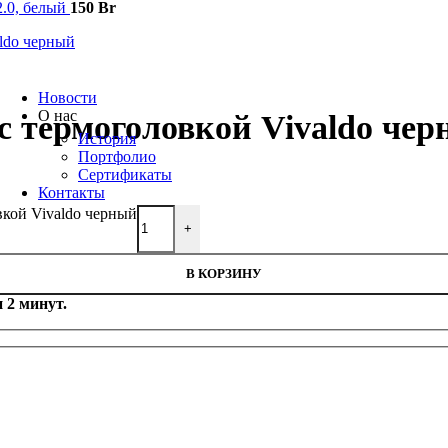
2.0, белый
150
Br
Trox
Salda
VTS
Новости
О нас
с термоголовкой Vivaldo че
История
Портфолио
Сертификаты
Контакты
вкой Vivaldo черный
+
В КОРЗИНУ
 2 минут.