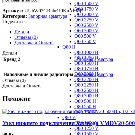
Q60 1500 V
Q60 1750 V
Артикул:
UUhW02GBhhr1ifiKnAEMj2
Q60 2000 V
Категория:
Запорная арматура
Q60 2250 V
Поделиться:
Q60 2500 V
Q60 3000 V
Детали
Q60 500 V
Отзывы (0)
Q60 750 V
Доставка и Оплата
Q80 H
Q80 1000 H
Детали
Q80 1250 H
Бренд 2
Запорная арматура
Q80 1500 H
Q80 1750 H
Q80 2000 H
Напольные и низкие радиаторы
Запорная арматура
Q80 2200 H
Отзывы (0)
Q80 2250 H
Доставка и Оплата
Q80 2500 H
Q80 3000 H
Похожие
Q80 500 H
Q80 550 H
Q80 750 H
Q80 V
Узел нижнего подключения Varmega VMDV20-5004
Q80 1000 V
Q80 1250 V
Q80 1500 V
90
Br