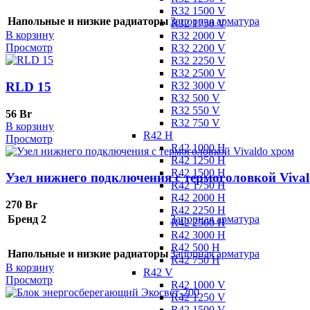
R32 1500 V
Напольные и низкие радиаторы
Запорная арматура
R32 1750 V
В корзину
R32 2000 V
Просмотр
R32 2200 V
R32 2250 V
R32 2500 V
R32 3000 V
RLD 15
R32 500 V
R32 550 V
56
Br
R32 750 V
В корзину
R42 H
Просмотр
R42 1000 H
R42 1250 H
R42 1500 H
Узел нижнего подключения с термоголовкой Viva
R42 1750 H
R42 2000 H
270
Br
R42 2250 H
Бренд 2
Запорная арматура
R42 2500 H
R42 3000 H
R42 500 H
Напольные и низкие радиаторы
Запорная арматура
R42 750 H
В корзину
R42 V
Просмотр
R42 1000 V
R42 1250 V
R42 1500 V