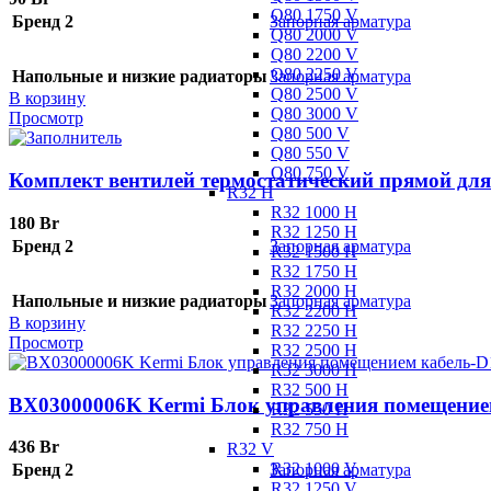
Q80 1750 V
Бренд 2
Запорная арматура
Q80 2000 V
Q80 2200 V
Q80 2250 V
Напольные и низкие радиаторы
Запорная арматура
Q80 2500 V
В корзину
Q80 3000 V
Просмотр
Q80 500 V
Q80 550 V
Q80 750 V
Комплект вентилей термостатический прямой для
R32 H
R32 1000 H
180
Br
R32 1250 H
Бренд 2
Запорная арматура
R32 1500 H
R32 1750 H
R32 2000 H
Напольные и низкие радиаторы
Запорная арматура
R32 2200 H
В корзину
R32 2250 H
Просмотр
R32 2500 H
R32 3000 H
R32 500 H
BX03000006K Kermi Блок управления помещением
R32 550 H
R32 750 H
436
Br
R32 V
R32 1000 V
Бренд 2
Запорная арматура
R32 1250 V