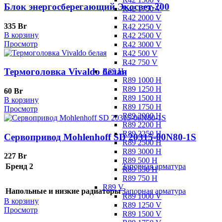
Блок энергосберегающий Экосвет-200
R42 1750 V
R42 2000 V
335
Br
R42 2250 V
В корзину
R42 2500 V
Просмотр
R42 3000 V
R42 500 V
R42 750 V
Термоголовка Vivaldo белая
R89 H
R89 1000 H
R89 1250 H
60
Br
R89 1500 H
В корзину
R89 1750 H
Просмотр
R89 2000 H
R89 2200 H
R89 2250 H
Сервопривод Mohlenhoff SD 20315-00N80-1S
R89 2500 H
R89 3000 H
227
Br
R89 500 H
Бренд 2
Запорная арматура
R89 550 H
R89 750 H
R89 V
Напольные и низкие радиаторы
Запорная арматура
R89 1000 V
В корзину
R89 1250 V
Просмотр
R89 1500 V