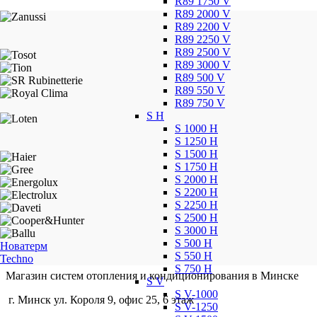
R89 1750 V
R89 2000 V
R89 2200 V
R89 2250 V
R89 2500 V
R89 3000 V
R89 500 V
R89 550 V
R89 750 V
S H
S 1000 H
S 1250 H
S 1500 H
S 1750 H
S 2000 H
S 2200 H
S 2250 H
S 2500 H
S 3000 H
S 500 H
Новатерм
S 550 H
Techno
S 750 H
Магазин систем отопления и кондиционирования в Минске
S V
S V-1000
г. Минск ул. Короля 9, офис 25, 6 этаж
S V-1250