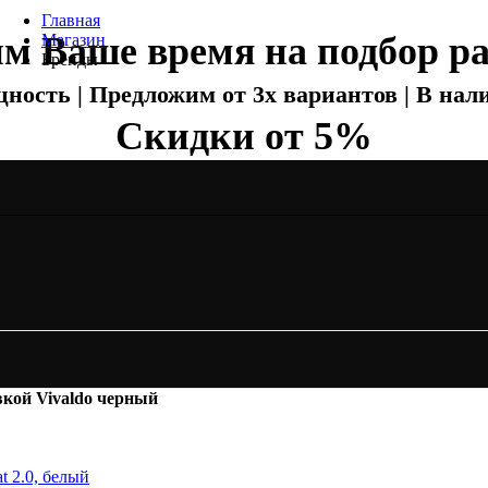
Главная
м Ваше время на подбор ра
Магазин
Бренды
Отопление
ность | Предложим от 3х вариантов | В нали
Скидки от 5%
Zehnder
Zehnder Charleston
Loten
Daveti
Royal Thermo
Кондиционеры
Daikin
Mitsubishi Heavy
Hitachi
Mitsubishi Electric
LG
вкой Vivaldo черный
Все бренды
Вентиляция
Invisiline
Muno Air
Systemair