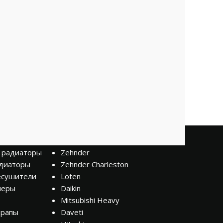
Бренды
 радиаторы
Zehnder
диаторы
Zehnder Charleston
есушители
Loten
неры
Daikin
Mitsubishi Heavy
трапы
Daveti