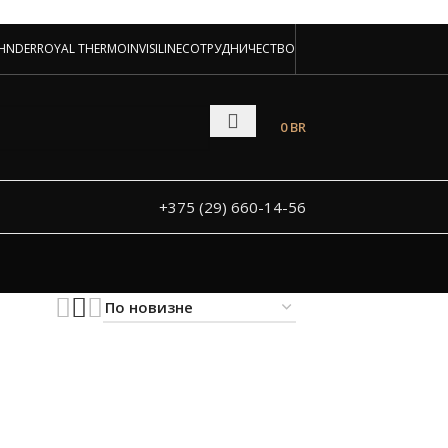
аторов!
HNDER
ROYAL THERMO
INVISILINE
СОТРУДНИЧЕСТВО
 и под заказ
0
BR
+375 (29) 660-14-56