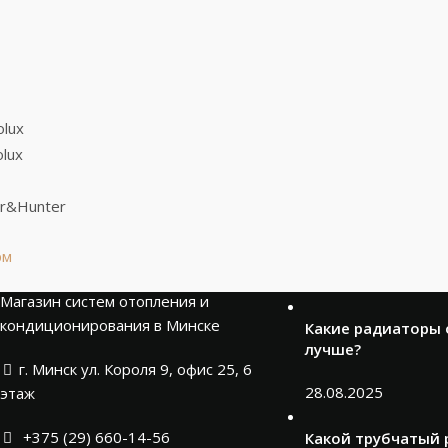
рм
Новости
Магазин систем отопления и
кондиционирования в Минске
Какие радиаторы
лучше?
г. Минск ул. Короля 9, офис 25, 6
28.08.2025
этаж
+375 (29) 660-14-56
Какой трубчатый 