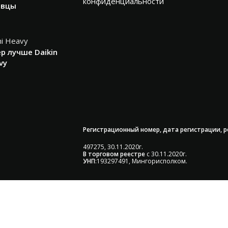
конфиденциальности
авцы
р лучше Daikin
vy
Регистрационный номер, дата регистрации, 
497275, 30.11.2020г.
В торговом реестре
с 30.11.2020г.
УНП
:193297491, Мингорисполком.