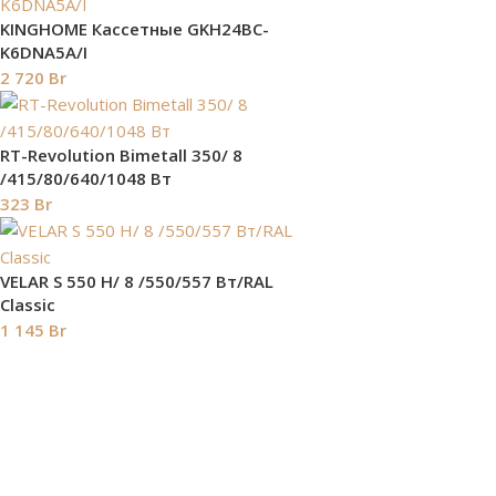
KINGHOME Кассетные GKH24BC-
K6DNA5A/I
2 720
Br
RT-Revolution Bimetall 350/ 8
/415/80/640/1048 Вт
323
Br
VELAR S 550 H/ 8 /550/557 Вт/RAL
Classic
1 145
Br