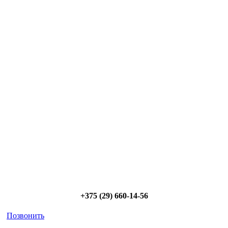
Сэкономьте Ваше время на подбор
радиаторов!
Позвоните и мы: - рассчитаем требуемую мощность; -
предложим от 3х вариантов в разном дизайне и ценовом
диапазоне; - большой выбор в наличии и под заказ;
Позвоните сейчас и получите скидку от
5%
+375 (29) 660-14-56
Позвонить