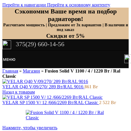
Перейти к навигации
Перейти к основному контенту
Сэкономим Ваше время на подбор
радиаторов!
Рассчитаем мощность | Предложим от 3х вариантов | В наличии и
под заказ
Скидки от 5%
375(29) 660-14-56
МЕНЮ
Главная
»
Магазин
»
Fusion Solid V 1100 / 4 / 1220 Вт / Ral
Classic
VELAR Q40 V/09/270/ 289 Bт/RAL 9016
861
Br
Назад к товарам
VELAR SP 1500 V/ 12 /666/2269 Вт/RAL Classic
2 522
Br
Нажмите, чтобы увеличить