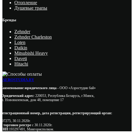
Отопление
Душевые трапы
Бренды
Zehnder
Zehnder Charleston
Loten
Daikin
Mitsubishi Heavy
Daveti
Hitachi
AEROSTUDIA.BY
Наименование юридического лица -
ООО «Аэростудия бай»
Юридический адрес:
220053, Республика Беларусь, г.Минск,
ул. Нововиленская, дом 48, помещение 17
Регистрационный номер, дата регистрации, регистрирующий орган:
497275, 30.11.2020г.
В торговом реестре
с 30.11.2020г.
УНП
:193297491, Мингорисполком.