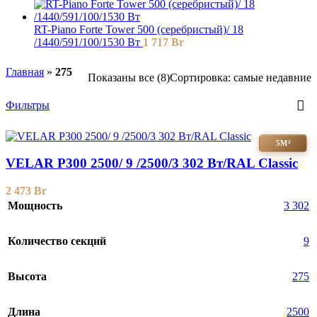
RT-Piano Forte Tower 500 (серебристый)/ 18
/1440/591/100/1530 Вт
1 717
Br
Главная
»
275
Показаны все (8)
Сортировка: самые недавние
Фильтры
5М²
VELAR P300 2500/ 9 /2500/3 302 Вт/RAL Classic
2 473
Br
Мощность
3 302
Количество секций
9
Высота
275
Длина
2500