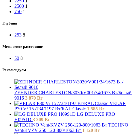
2250
1
2500
1
750
1
Глубина
253
8
Межосевое расстояние
50
8
Рекомендуем
ZEHNDER CHARLESTON/3030/V001/34/1673 Вт/Белый
9016
3 870
Br
VELAR
P30 V/ 15 /734/1197 Вт/RAL Classic
1 585
Br
LG DELUXE PRO
H09S1D
3 209
Br
TECHNO
Vent/KVZV 250-120-800/1063 Вт
1 120
Br