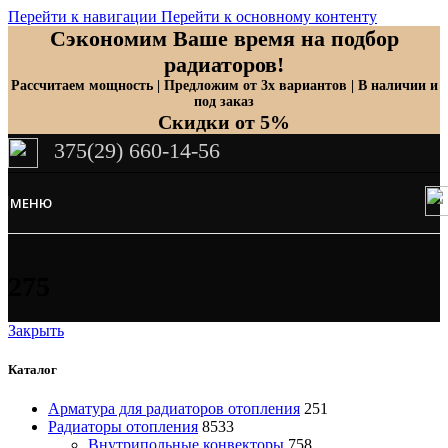
Перейти к навигации
Перейти к основному контенту
Сэкономим Ваше время на подбор
радиаторов!
Рассчитаем мощность | Предложим от 3х вариантов | В наличии и
под заказ
Скидки от 5%
375(29) 660-14-56
МЕНЮ
275
Закрыть
Каталог
Арматура для радиаторов отопления
251
Радиаторы отопления
8533
Внутрипольные конвекторы
758