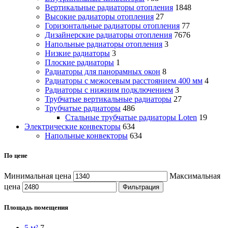
Вертикальные радиаторы отопления
1848
Высокие радиаторы отопления
27
Горизонтальные радиаторы отопления
77
Дизайнерские радиаторы отопления
7676
Напольные радиаторы отопления
3
Низкие радиаторы
3
Плоские радиаторы
1
Радиаторы для панорамных окон
8
Радиаторы с межосевым расстоянием 400 мм
4
Радиаторы с нижним подключением
3
Трубчатые вертикальные радиаторы
27
Трубчатые радиаторы
486
Cтальные трубчатые радиаторы Loten
19
Электрические конвекторы
634
Напольные конвекторы
634
По цене
Минимальная цена
Максимальная
цена
Фильтрация
Площадь помещения
5 м²
7