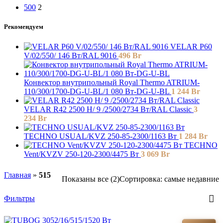
500
2
Рекомендуем
VELAR P60
V/02/550/ 146 Bт/RAL 9016
496
Br
Конвектор внутрипольный Royal Thermo ATRIUM-
110/300/1700-DG-U-BL/1 080 Вт-DG-U-BL
1 244
Br
VELAR R42 2500 H/ 9 /2500/2734 Вт/RAL Classic
3
234
Br
TECHNO USUAL/KVZ 250-85-2300/1163 Вт
1 284
Br
TECHNO
Vent/KVZV 250-120-2300/4475 Вт
3 069
Br
Главная
»
515
Показаны все (2)
Сортировка: самые недавние
Фильтры