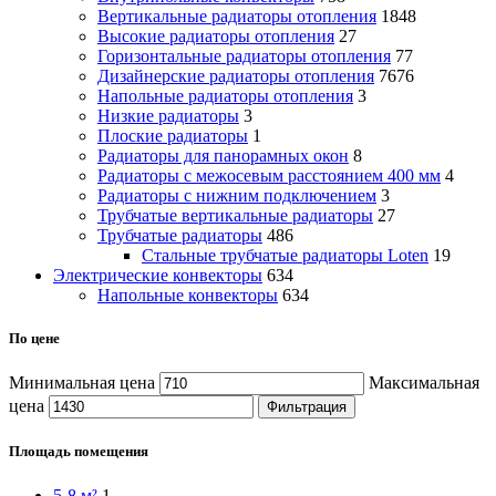
Вертикальные радиаторы отопления
1848
Высокие радиаторы отопления
27
Горизонтальные радиаторы отопления
77
Дизайнерские радиаторы отопления
7676
Напольные радиаторы отопления
3
Низкие радиаторы
3
Плоские радиаторы
1
Радиаторы для панорамных окон
8
Радиаторы с межосевым расстоянием 400 мм
4
Радиаторы с нижним подключением
3
Трубчатые вертикальные радиаторы
27
Трубчатые радиаторы
486
Cтальные трубчатые радиаторы Loten
19
Электрические конвекторы
634
Напольные конвекторы
634
По цене
Минимальная цена
Максимальная
цена
Фильтрация
Площадь помещения
5-8 м²
1