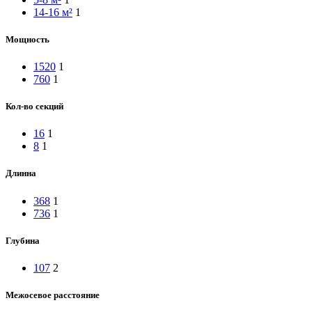
14-16 м²
1
Мощность
1520
1
760
1
Кол-во секций
16
1
8
1
Длинна
368
1
736
1
Глубина
107
2
Межосевое расстояние