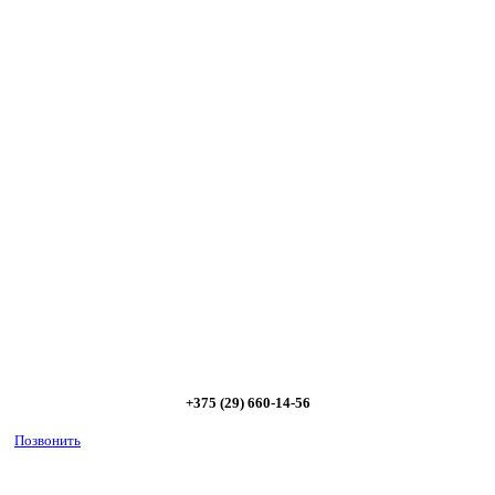
Сэкономьте Ваше время на подбор
радиаторов!
Позвоните и мы: - рассчитаем требуемую мощность; -
предложим от 3х вариантов в разном дизайне и ценовом
диапазоне; - большой выбор в наличии и под заказ;
Позвоните сейчас и получите скидку от
5%
+375 (29) 660-14-56
Позвонить