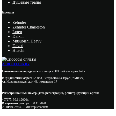
Душевые трапы
Бренды
Zehnder
Zehnder Charleston
Loten
Daikin
Mitsubishi Heavy
Daveti
Hitachi
AEROSTUDIA.BY
Наименование юридического лица -
ООО «Аэростудия бай»
Юридический адрес:
220053, Республика Беларусь, г.Минск,
ул. Нововиленская, дом 48, помещение 17
Регистрационный номер, дата регистрации, регистрирующий орган:
497275, 30.11.2020г.
В торговом реестре
с 30.11.2020г.
УНП
:193297491, Мингорисполком.