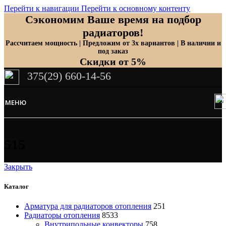
Перейти к навигации
Перейти к основному контенту
Сэкономим Ваше время на подбор
радиаторов!
Рассчитаем мощность | Предложим от 3х вариантов | В наличии и
под заказ
Скидки от 5%
375(29) 660-14-56
МЕНЮ
515
Закрыть
Каталог
Арматура для радиаторов отопления
251
Радиаторы отопления
8533
Внутрипольные конвекторы
758