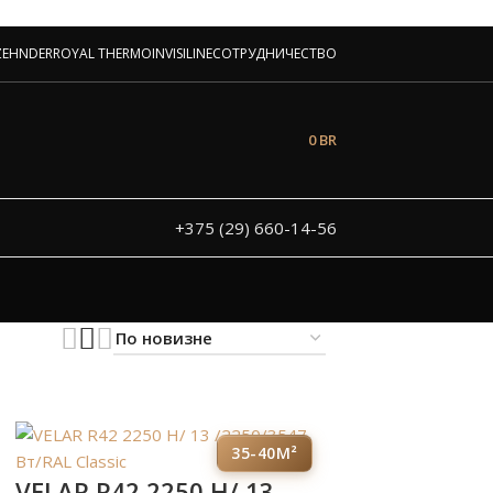
аторов!
ZEHNDER
ROYAL THERMO
INVISILINE
СОТРУДНИЧЕСТВО
 и под заказ
0
BR
+375 (29) 660-14-56
35-40М²
VELAR R42 2250 H/ 13