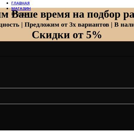
ГЛАВНАЯ
МАГАЗИН
м Ваше время на подбор ра
БРЕНДЫ
Отопление
ность | Предложим от 3х вариантов | В нали
Скидки от 5%
Zehnder
Zehnder Charleston
Loten
Daveti
Royal Thermo
Кондиционеры
Daikin
Mitsubishi Heavy
Hitachi
Mitsubishi Electric
LG
Все бренды
Вентиляция
Invisiline
Muno Air
Systemair