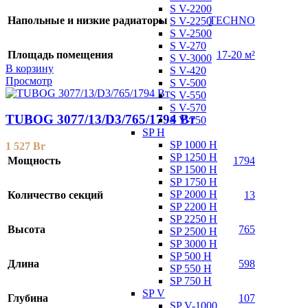
S V-2200
Напольные и низкие радиаторы
TECHNO
S V-2250
S V-2500
S V-270
Площадь помещения
17-20 м²
S V-3000
В корзину
S V-420
Просмотр
S V-500
S V-550
S V-570
TUBOG 3077/13/D3/765/1794 Вт
S V-750
SP H
SP 1000 H
1 527
Br
SP 1250 H
Мощность
1794
SP 1500 H
SP 1750 H
SP 2000 H
Количество секций
13
SP 2200 H
SP 2250 H
Высота
765
SP 2500 H
SP 3000 H
SP 500 H
Длина
598
SP 550 H
SP 750 H
SP V
Глубина
107
SP V-1000