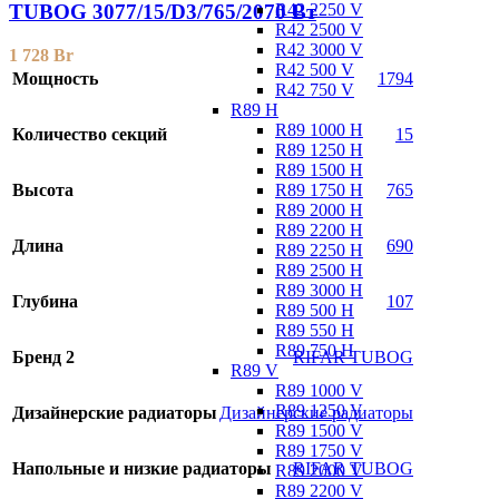
R42 2250 V
TUBOG 3077/15/D3/765/2070 Вт
R42 2500 V
R42 3000 V
1 728
Br
R42 500 V
Мощность
1794
R42 750 V
R89 H
R89 1000 H
Количество секций
15
R89 1250 H
R89 1500 H
R89 1750 H
Высота
765
R89 2000 H
R89 2200 H
Длина
690
R89 2250 H
R89 2500 H
R89 3000 H
Глубина
107
R89 500 H
R89 550 H
R89 750 H
Бренд 2
RIFAR TUBOG
R89 V
R89 1000 V
R89 1250 V
Дизайнерские радиаторы
Дизайнерские радиаторы
R89 1500 V
R89 1750 V
Напольные и низкие радиаторы
RIFAR TUBOG
R89 2000 V
R89 2200 V