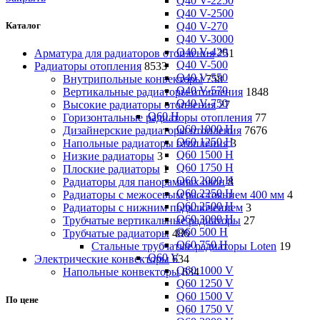
Q40 V-2250
Q40 V-2500
Q40 V-270
Каталог
Q40 V-3000
Q40 V-420
Арматура для радиаторов отопления
251
Q40 V-500
Радиаторы отопления
8533
Q40 V-550
Внутрипольные конвекторы
758
Q40 V-570
Вертикальные радиаторы отопления
1848
Q40 V-750
Высокие радиаторы отопления
27
Q60 H
Горизонтальные радиаторы отопления
77
Q60 1000 H
Дизайнерские радиаторы отопления
7676
Q60 1250 H
Напольные радиаторы отопления
3
Q60 1500 H
Низкие радиаторы
3
Q60 1750 H
Плоские радиаторы
1
Q60 2000 H
Радиаторы для панорамных окон
8
Q60 2250 H
Радиаторы с межосевым расстоянием 400 мм
4
Q60 2500 H
Радиаторы с нижним подключением
3
Q60 3000 H
Трубчатые вертикальные радиаторы
27
Q60 500 H
Трубчатые радиаторы
486
Q60 750 H
Cтальные трубчатые радиаторы Loten
19
Q60 V
Электрические конвекторы
634
Q60 1000 V
Напольные конвекторы
634
Q60 1250 V
Q60 1500 V
По цене
Q60 1750 V