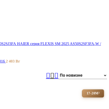
HAIER серия FLEXIS SM 2025 AS50S2SF3FA-W /
016
2 403
Br
17-20М²