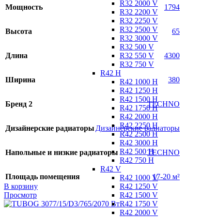
R32 2000 V
Мощность
1794
R32 2200 V
R32 2250 V
R32 2500 V
Высота
65
R32 3000 V
R32 500 V
R32 550 V
Длина
4300
R32 750 V
R42 H
Ширина
380
R42 1000 H
R42 1250 H
R42 1500 H
Бренд 2
TECHNO
R42 1750 H
R42 2000 H
R42 2250 H
Дизайнерские радиаторы
Дизайнерские радиаторы
R42 2500 H
R42 3000 H
R42 500 H
Напольные и низкие радиаторы
TECHNO
R42 750 H
R42 V
Площадь помещения
17-20 м²
R42 1000 V
R42 1250 V
В корзину
R42 1500 V
Просмотр
R42 1750 V
R42 2000 V