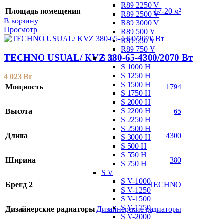
R89 2250 V
Площадь помещения
17-20 м²
R89 2500 V
В корзину
R89 3000 V
Просмотр
R89 500 V
R89 550 V
R89 750 V
TECHNO USUAL/ KVZ 380-65-4300/2070 Вт
S H
S 1000 H
S 1250 H
4 023
Br
S 1500 H
Мощность
1794
S 1750 H
S 2000 H
S 2200 H
Высота
65
S 2250 H
S 2500 H
Длина
4300
S 3000 H
S 500 H
S 550 H
Ширина
380
S 750 H
S V
S V-1000
Бренд 2
TECHNO
S V-1250
S V-1500
S V-1750
Дизайнерские радиаторы
Дизайнерские радиаторы
S V-2000