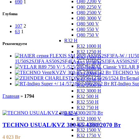
Q80 2200 V
690
1
Q80 2250 V
Q80 2500 V
Глубина
Q80 3000 V
Q80 500 V
107
2
Q80 550 V
63
1
Q80 750 V
R32 H
Рекомендуем
R32 1000 H
R32 1250 H
R32 1500 H
1U50S2SJ3FA AS50S2SF4FA-G / 1U50S2SJ3FA AS50S2SF
R32 1750 H
VELAR R8
R32 2000 H
TECHNO Ven
R32 2200 H
R32 2250 H
RT-Indigo Sup
R32 2500 H
R32 3000 H
Главная
»
1794
R32 500 H
R32 550 H
R32 750 H
R32 V
R32 1000 V
R32 1250 V
TECHNO USUAL/KVZ 380-65-4300/2070 Вт
R32 1500 V
R32 1750 V
4 023
Br