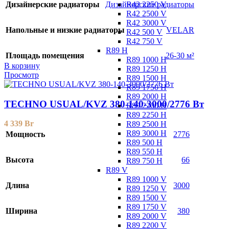
R42 2250 V
Дизайнерские радиаторы
Дизайнерские радиаторы
R42 2500 V
R42 3000 V
Напольные и низкие радиаторы
VELAR
R42 500 V
R42 750 V
R89 H
Площадь помещения
26-30 м²
R89 1000 H
В корзину
R89 1250 H
Просмотр
R89 1500 H
R89 1750 H
R89 2000 H
TECHNO USUAL/KVZ 380-140-3000/2776 Вт
R89 2200 H
R89 2250 H
4 339
Br
R89 2500 H
R89 3000 H
Мощность
2776
R89 500 H
R89 550 H
Высота
66
R89 750 H
R89 V
R89 1000 V
Длина
3000
R89 1250 V
R89 1500 V
R89 1750 V
Ширина
380
R89 2000 V
R89 2200 V