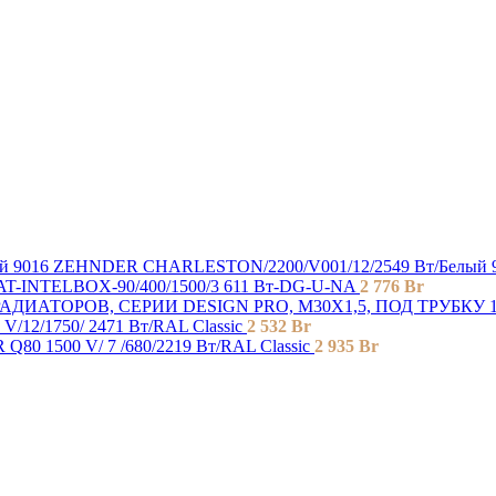
ZEHNDER CHARLESTON/2200/V001/12/2549 Вт/Белый 
AT-INTELBOX-90/400/1500/3 611 Вт-DG-U-NA
2 776
Br
ИАТОРОВ, СЕРИИ DESIGN PRO, М30Х1,5, ПОД ТРУБКУ 
/12/1750/ 2471 Bт/RAL Classic
2 532
Br
Q80 1500 V/ 7 /680/2219 Вт/RAL Classic
2 935
Br