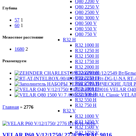
Q80 2200 V
Q80 2250 V
Глубина
Q80 2500 V
Q80 3000 V
57
1
Q80 500 V
60
1
Q80 550 V
Q80 750 V
Межосевое расстояние
R32 H
R32 1000 H
1680
2
R32 1250 H
R32 1500 H
Рекомендуем
R32 1750 H
R32 2000 H
R32 2200 H
R32 2250 H
RT-
R32 2500 H
НАБОРЫ ТЕРМОСТАТИЧЕСКИЕ ДЛЯ РАД
R32 3000 H
VELAR Q40 V
R32 500 H
VELAR 
R32 550 H
R32 750 H
Главная
»
2776
R32 V
R32 1000 V
R32 1250 V
R32 1500 V
R32 1750 V
VELAR P60 V/12/1750/ 2776 Bт/RAL 9016