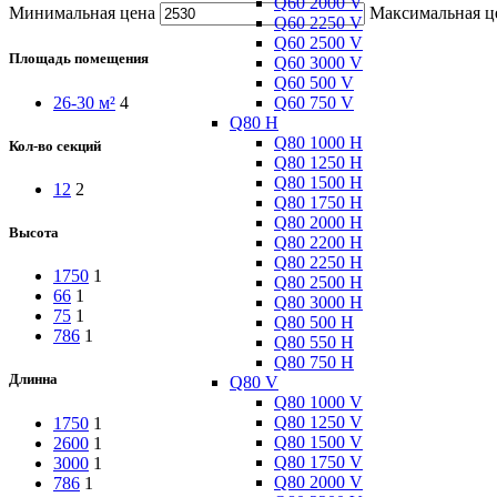
Q60 2000 V
Минимальная цена
Максимальная ц
Q60 2250 V
Q60 2500 V
Площадь помещения
Q60 3000 V
Q60 500 V
Q60 750 V
26-30 м²
4
Q80 H
Q80 1000 H
Кол-во секций
Q80 1250 H
Q80 1500 H
12
2
Q80 1750 H
Q80 2000 H
Высота
Q80 2200 H
Q80 2250 H
1750
1
Q80 2500 H
66
1
Q80 3000 H
75
1
Q80 500 H
786
1
Q80 550 H
Q80 750 H
Длинна
Q80 V
Q80 1000 V
Q80 1250 V
1750
1
Q80 1500 V
2600
1
Q80 1750 V
3000
1
Q80 2000 V
786
1