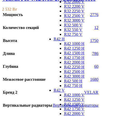
R32 2000 V
R32 2200 V
2 532
Br
R32 2250 V
Мощность
2776
R32 2500 V
R32 3000 V
R32 500 V
Количество секций
12
R32 550 V
R32 750 V
R42 H
Высота
1750
R42 1000 H
R42 1250 H
R42 1500 H
Длина
786
R42 1750 H
R42 2000 H
Глубина
60
R42 2250 H
R42 2500 H
R42 3000 H
Межосевое расстояние
1680
R42 500 H
R42 750 H
R42 V
Бренд 2
VELAR
R42 1000 V
R42 1250 V
R42 1500 V
Вертикальные радиаторы
Вертикальные радиаторы
R42 1750 V
R42 2000 V