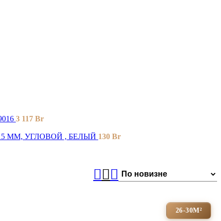
9016
3 117
Br
15 ММ, УГЛОВОЙ , БЕЛЫЙ
130
Br
26-30М²