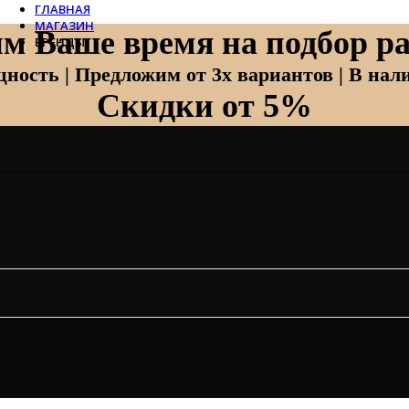
ГЛАВНАЯ
МАГАЗИН
м Ваше время на подбор ра
БРЕНДЫ
Отопление
ность | Предложим от 3х вариантов | В нали
Скидки от 5%
Zehnder
Zehnder Charleston
Loten
Daveti
Royal Thermo
Кондиционеры
Daikin
Mitsubishi Heavy
Hitachi
Mitsubishi Electric
LG
Все бренды
Вентиляция
Invisiline
Muno Air
Systemair