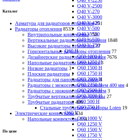
Q40 V-2250
Q40 V-2500
Q40 V-270
Каталог
Q40 V-3000
Q40 V-420
Арматура для радиаторов отопления
251
Q40 V-500
Радиаторы отопления
8533
Q40 V-550
Внутрипольные конвекторы
758
Q40 V-570
Вертикальные радиаторы отопления
1848
Q40 V-750
Высокие радиаторы отопления
27
Q60 H
Горизонтальные радиаторы отопления
77
Q60 1000 H
Дизайнерские радиаторы отопления
7676
Q60 1250 H
Напольные радиаторы отопления
3
Q60 1500 H
Низкие радиаторы
3
Q60 1750 H
Плоские радиаторы
1
Q60 2000 H
Радиаторы для панорамных окон
8
Q60 2250 H
Радиаторы с межосевым расстоянием 400 мм
4
Q60 2500 H
Радиаторы с нижним подключением
3
Q60 3000 H
Трубчатые вертикальные радиаторы
27
Q60 500 H
Трубчатые радиаторы
486
Q60 750 H
Cтальные трубчатые радиаторы Loten
19
Q60 V
Электрические конвекторы
634
Q60 1000 V
Напольные конвекторы
634
Q60 1250 V
Q60 1500 V
По цене
Q60 1750 V