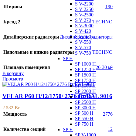
S V-2200
Ширина
190
S V-2250
S V-2500
S V-270
Бренд 2
TECHNO
S V-3000
S V-420
S V-500
Дизайнерские радиаторы
Дизайнерские радиаторы
S V-550
S V-570
Напольные и низкие радиаторы
TECHNO
S V-750
SP H
SP 1000 H
Площадь помещения
26-30 м²
SP 1250 H
В корзину
SP 1500 H
Просмотр
SP 1750 H
SP 2000 H
SP 2200 H
VELAR P60 H/12/1750/ 2776 Bт/RAL 9016
SP 2250 H
SP 2500 H
SP 3000 H
2 532
Br
SP 500 H
Мощность
2776
SP 550 H
SP 750 H
Количество секций
12
SP V
SP V-1000