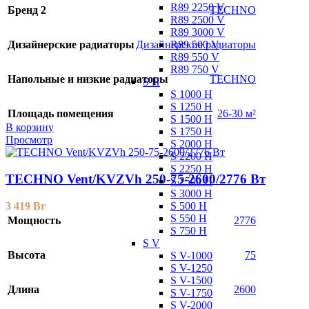
R89 2250 V
Бренд 2
TECHNO
R89 2500 V
R89 3000 V
R89 500 V
Дизайнерские радиаторы
Дизайнерские радиаторы
R89 550 V
R89 750 V
Напольные и низкие радиаторы
TECHNO
S H
S 1000 H
S 1250 H
Площадь помещения
26-30 м²
S 1500 H
В корзину
S 1750 H
Просмотр
S 2000 H
S 2200 H
S 2250 H
TECHNO Vent/KVZVh 250-75-2600/2776 Вт
S 2500 H
S 3000 H
S 500 H
3 419
Br
S 550 H
Мощность
2776
S 750 H
S V
Высота
75
S V-1000
S V-1250
S V-1500
Длина
2600
S V-1750
S V-2000