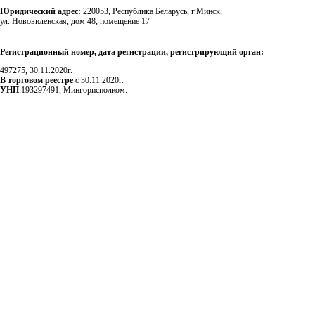
Юридический адрес:
220053, Республика Беларусь, г.Минск,
ул. Нововиленская, дом 48, помещение 17
Регистрационный номер, дата регистрации, регистрирующий орган:
497275, 30.11.2020г.
В торговом реестре
с 30.11.2020г.
УНП
:193297491, Мингорисполком.
Сэкономьте Ваше время на подбор
радиаторов!
Позвоните и мы: - рассчитаем требуемую мощность; -
предложим от 3х вариантов в разном дизайне и ценовом
диапазоне; - большой выбор в наличии и под заказ;