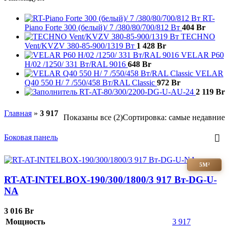
RT-
Piano Forte 300 (белый)/ 7 /380/80/700/812 Вт
404
Br
TECHNO
Vent/KVZV 380-85-900/1319 Вт
1 428
Br
VELAR P60
H/02 /1250/ 331 Bт/RAL 9016
648
Br
VELAR
Q40 550 H/ 7 /550/458 Вт/RAL Classic
972
Br
RT-AT-80/300/2200-DG-U-AU-24
2 119
Br
Главная
»
3 917
Показаны все (2)
Сортировка: самые недавние
Боковая панель
5М²
RT-AT-INTELBOX-190/300/1800/3 917 Вт-DG-U-
NA
3 016
Br
Мощность
3 917