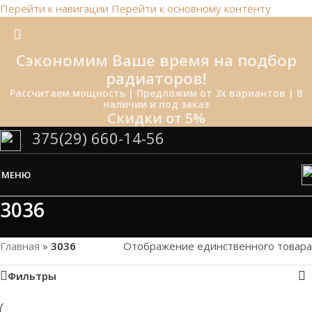
Перейти к навигации
Перейти к основному контенту
Сэкономим Ваше время на подбор
радиаторов!
Рассчитаем мощность | Предложим от 3х вариантов | В
наличии и под заказ
Скидки от 5%
375(29) 660-14-56
МЕНЮ
3036
Главная
»
3036
Отображение единственного товара
Фильтры