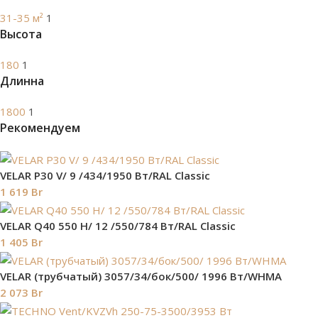
31-35 м²
1
Высота
180
1
Длинна
1800
1
Рекомендуем
VELAR P30 V/ 9 /434/1950 Вт/RAL Classic
1 619
Br
VELAR Q40 550 H/ 12 /550/784 Вт/RAL Classic
1 405
Br
VELAR (трубчатый) 3057/34/бок/500/ 1996 Bт/WHMA
2 073
Br