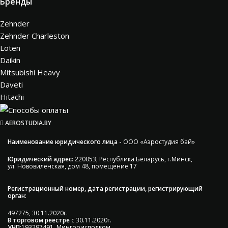
Бренды
Zehnder
Zehnder Charleston
Loten
Daikin
Mitsubishi Heavy
Daveti
Hitachi
AEROSTUDIA.BY
Наименование юридического лица -
ООО «Аэростудия бай»
Юридический адрес:
220053, Республика Беларусь, г.Минск,
ул. Нововиленская, дом 48, помещение 17
Регистрационный номер, дата регистрации, регистрирующий
орган:
497275, 30.11.2020г.
В торговом реестре
с 30.11.2020г.
УНП
:193297491, Мингорисполком.