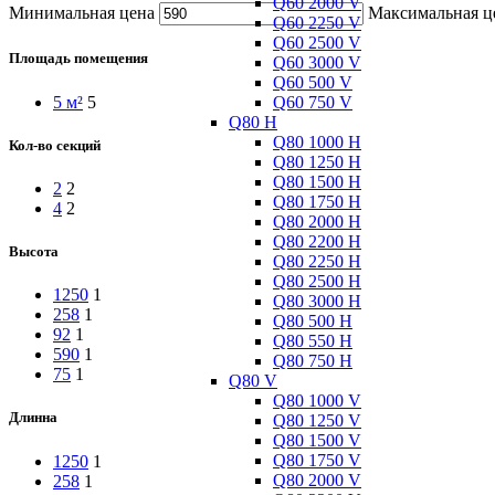
Q60 2000 V
Минимальная цена
Максимальная ц
Q60 2250 V
Q60 2500 V
Площадь помещения
Q60 3000 V
Q60 500 V
Q60 750 V
5 м²
5
Q80 H
Q80 1000 H
Кол-во секций
Q80 1250 H
Q80 1500 H
2
2
Q80 1750 H
4
2
Q80 2000 H
Q80 2200 H
Высота
Q80 2250 H
Q80 2500 H
1250
1
Q80 3000 H
258
1
Q80 500 H
92
1
Q80 550 H
590
1
Q80 750 H
75
1
Q80 V
Q80 1000 V
Длинна
Q80 1250 V
Q80 1500 V
Q80 1750 V
1250
1
Q80 2000 V
258
1