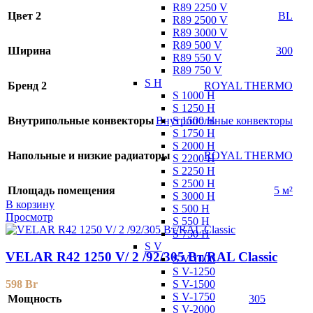
R89 2250 V
Цвет 2
BL
R89 2500 V
R89 3000 V
R89 500 V
Ширина
300
R89 550 V
R89 750 V
S H
Бренд 2
ROYAL THERMO
S 1000 H
S 1250 H
S 1500 H
Внутрипольные конвекторы
Внутрипольные конвекторы
S 1750 H
S 2000 H
Напольные и низкие радиаторы
ROYAL THERMO
S 2200 H
S 2250 H
S 2500 H
Площадь помещения
5 м²
S 3000 H
В корзину
S 500 H
Просмотр
S 550 H
S 750 H
S V
VELAR R42 1250 V/ 2 /92/305 Вт/RAL Classic
S V-1000
S V-1250
S V-1500
598
Br
S V-1750
Мощность
305
S V-2000