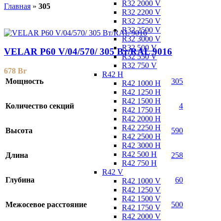
R32 2000 V
Главная
»
305
R32 2200 V
R32 2250 V
R32 2500 V
R32 3000 V
R32 500 V
VELAR P60 V/04/570/ 305 Bт/RAL 9016
R32 550 V
R32 750 V
678
Br
R42 H
Мощность
305
R42 1000 H
R42 1250 H
R42 1500 H
Количество секций
4
R42 1750 H
R42 2000 H
R42 2250 H
Высота
590
R42 2500 H
R42 3000 H
R42 500 H
Длина
258
R42 750 H
R42 V
Глубина
60
R42 1000 V
R42 1250 V
R42 1500 V
Межосевое расстояние
500
R42 1750 V
R42 2000 V