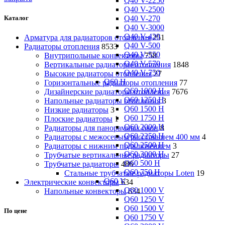
Q40 V-2250
Q40 V-2500
Q40 V-270
Каталог
Q40 V-3000
Q40 V-420
Арматура для радиаторов отопления
251
Q40 V-500
Радиаторы отопления
8533
Q40 V-550
Внутрипольные конвекторы
758
Q40 V-570
Вертикальные радиаторы отопления
1848
Q40 V-750
Высокие радиаторы отопления
27
Q60 H
Горизонтальные радиаторы отопления
77
Q60 1000 H
Дизайнерские радиаторы отопления
7676
Q60 1250 H
Напольные радиаторы отопления
3
Q60 1500 H
Низкие радиаторы
3
Q60 1750 H
Плоские радиаторы
1
Q60 2000 H
Радиаторы для панорамных окон
8
Q60 2250 H
Радиаторы с межосевым расстоянием 400 мм
4
Q60 2500 H
Радиаторы с нижним подключением
3
Q60 3000 H
Трубчатые вертикальные радиаторы
27
Q60 500 H
Трубчатые радиаторы
486
Q60 750 H
Cтальные трубчатые радиаторы Loten
19
Q60 V
Электрические конвекторы
634
Q60 1000 V
Напольные конвекторы
634
Q60 1250 V
Q60 1500 V
По цене
Q60 1750 V