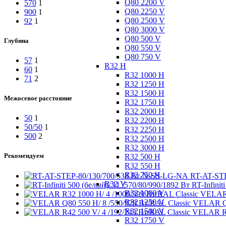
Q80 2200 V
570
1
Q80 2250 V
900
1
Q80 2500 V
92
1
Q80 3000 V
Q80 500 V
Глубина
Q80 550 V
Q80 750 V
57
1
R32 H
60
1
R32 1000 H
71
2
R32 1250 H
R32 1500 H
Межосевое расстояние
R32 1750 H
R32 2000 H
50
1
R32 2200 H
50/50
1
R32 2250 H
500
2
R32 2500 H
R32 3000 H
Рекомендуем
R32 500 H
R32 550 H
R32 750 H
RT-AT-ST
R32 V
RT-Infinit
R32 1000 V
VELAR 
R32 1250 V
VELAR Q8
R32 1500 V
VELAR R4
R32 1750 V