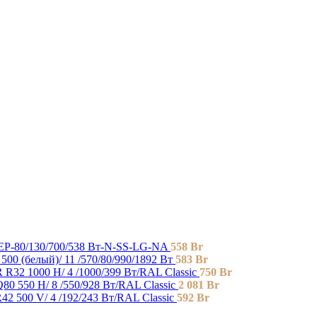
EP-80/130/700/538 Вт-N-SS-LG-NA
558
Br
i 500 (белый)/ 11 /570/80/990/1892 Вт
583
Br
R32 1000 H/ 4 /1000/399 Вт/RAL Classic
750
Br
0 550 H/ 8 /550/928 Вт/RAL Classic
2 081
Br
2 500 V/ 4 /192/243 Вт/RAL Classic
592
Br