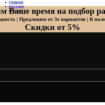
ГЛАВНАЯ
МАГАЗИН
м Ваше время на подбор ра
БРЕНДЫ
Отопление
ность | Предложим от 3х вариантов | В нали
Скидки от 5%
Zehnder
Zehnder Charleston
Loten
Daveti
Royal Thermo
Кондиционеры
Daikin
Mitsubishi Heavy
Hitachi
Mitsubishi Electric
LG
Все бренды
Вентиляция
Invisiline
Muno Air
Systemair