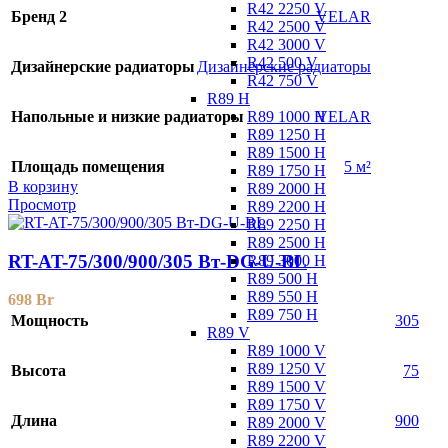
R42 2250 V
Бренд 2
VELAR
R42 2500 V
R42 3000 V
R42 500 V
Дизайнерские радиаторы
Дизайнерские радиаторы
R42 750 V
R89 H
R89 1000 H
Напольные и низкие радиаторы
VELAR
R89 1250 H
R89 1500 H
Площадь помещения
5 м²
R89 1750 H
В корзину
R89 2000 H
Просмотр
R89 2200 H
R89 2250 H
R89 2500 H
RT-AT-75/300/900/305 Вт-DG-U-BL
R89 3000 H
R89 500 H
R89 550 H
698
Br
R89 750 H
Мощность
305
R89 V
R89 1000 V
R89 1250 V
Высота
75
R89 1500 V
R89 1750 V
Длина
900
R89 2000 V
R89 2200 V