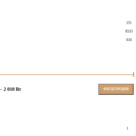
251
8533
634
—
2 010 Br
ФИЛЬТРАЦИЯ
1