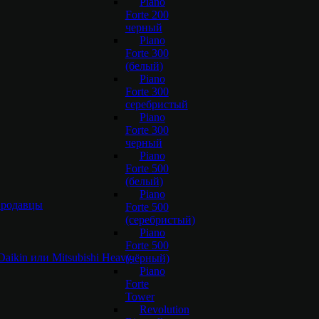
Piano
Forte 200
черный
Piano
Forte 300
(белый)
Piano
Forte 300
серебристый
Piano
Forte 300
черный
Piano
Forte 500
(белый)
Piano
 продавцы
Forte 500
(серебристый)
Piano
Forte 500
aikin или Mitsubishi Heavy
(чёрный)
Piano
Forte
Tower
Revolution