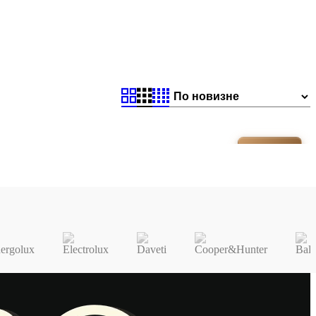
31-35М²