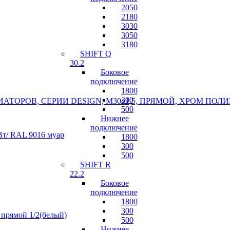
2050
2180
3030
3050
3180
SHIFT Q
30.2
Боковое
подключение
1800
300
АТОРОВ, СЕРИИ DESIGN, М30х1,5, ПРЯМОЙ, ХРОМ ПО
500
Нижнее
подключение
т/ RAL 9016 муар
1800
300
500
SHIFT R
22.2
Боковое
подключение
1800
300
 прямой 1/2(белый)
500
Нижнее