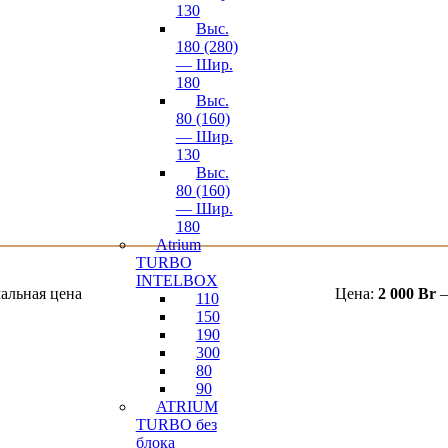
130
Выс.
180 (280)
— Шир.
180
Выс.
80 (160)
— Шир.
130
Выс.
80 (160)
— Шир.
180
Atrium
TURBO
INTELBOX
альная цена
Цена:
2 000 Br
110
150
190
300
80
90
ATRIUM
TURBO без
блока