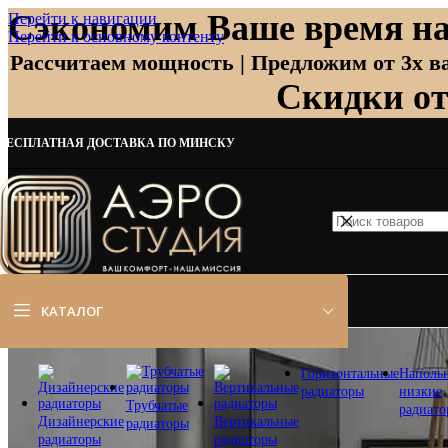
Сэкономим Ваше время на
Перейти к навигации
Перейти к основному контенту
Рассчитаем мощность | Предложим от 3х ва
Скидки о
БЕСПЛАТНАЯ ДОСТАВКА ПО МИНСКУ
КАТАЛОГ
Горизонтальные
Наполь
радиаторы
низкие
Трубчатые
радиат
Дизайнерские
Вертикальные
радиаторы
радиаторы
радиаторы