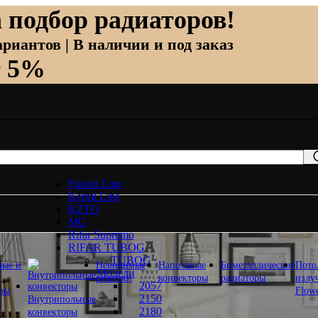
 подбор радиаторов!
риантов | В наличии и под заказ
т 5%
Fusion Line
Kermi Line
KZTO
MG
Rifar Supremo
RIFAR TUBOG
TUBOG
ные и
Невидимые
Напольные
Биметаллические
Пото
Модели
решетки
конвекторы
радиаторы
излу
2057
оры
Flow
2150
Внутрипольные
2180
конвекторы