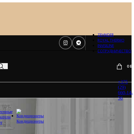
Отопление
Zehnder
Zehnder
Charleston
Loten
ZEHNDER
Daveti
ROYAL THERMO
Royal
INVISILINE
Thermo
СОТРУДНИЧЕСТВО
Кондиционеры
0
B
Daikin
Mitsubishi
Heavy
+375
Hitachi
(29)
Mitsubishi
660-14-
Electric
56
LG
лочные
Все бренды
чатели
Вентиляция
Кондиционеры
er
Invisiline
Muno Air