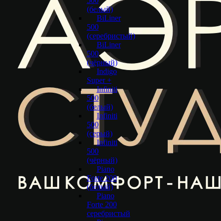
500
(белый)
BiLiner
500
(серебристый)
BiLiner
500
(чёрный)
Indigo
Super +
Infiniti
500
(белый)
Infiniti
500
(серый)
Infiniti
500
(чёрный)
Piano
Forte 200
(белый)
Piano
Forte 200
серебристый