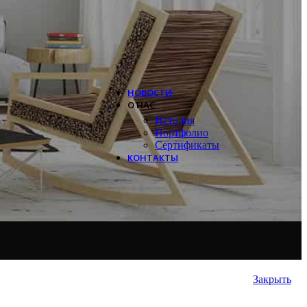
Systemair
Trox
Salda
VTS
НОВОСТИ
О НАС
История
Портфолио
Сертификаты
КОНТАКТЫ
Закрыть