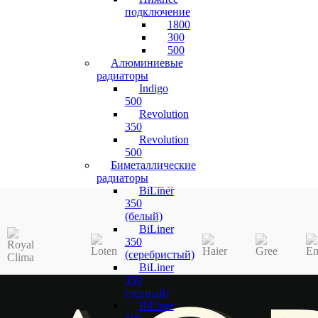
подключение
1800
300
500
Алюминиевые
радиаторы
Indigo
500
Revolution
350
Revolution
500
Биметаллические
радиаторы
2 007
Br
BiLiner
350
(белый)
BiLiner
350
(серебристый)
BiLiner
350
(чёрный)
BiLiner