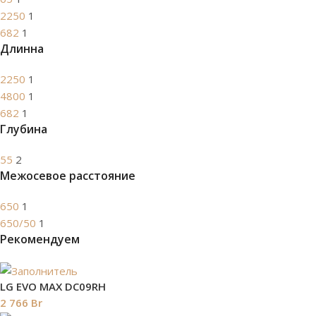
2250
1
682
1
Длинна
2250
1
4800
1
682
1
Глубина
55
2
Межосевое расстояние
650
1
650/50
1
Рекомендуем
LG EVO MAX DC09RH
2 766
Br