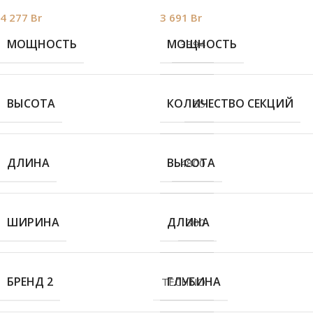
4 277
Br
3 691
Br
МОЩНОСТЬ
МОЩНОСТЬ
3394
ВЫСОТА
КОЛИЧЕСТВО СЕКЦИЙ
65
ДЛИНА
ВЫСОТА
4800
ШИРИНА
ДЛИНА
300
БРЕНД 2
ГЛУБИНА
TECHNO