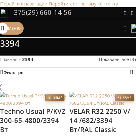
Перейти к навигации
Перейти к основному контенту
375(29) 660-14-56
Сэкономим Ваше время на подбор
радиаторов!
МЕНЮ
Рассчитаем мощность | Предложим от 3х вариантов | В
наличии и под заказ
3394
Скидки от 5%
Главная
»
3394
Показаны все (3)
Фильтры
31-35М²
31-35М²
Techno Usual P/KVZ
VELAR R32 2250 V/
300-65-4800/3394
14 /682/3394
Вт
Вт/RAL Classic