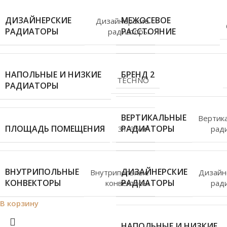
ДИЗАЙНЕРСКИЕ
МЕЖОСЕВОЕ
Дизайнерские
РАДИАТОРЫ
РАССТОЯНИЕ
радиаторы
НАПОЛЬНЫЕ И НИЗКИЕ
БРЕНД 2
TECHNO
РАДИАТОРЫ
ВЕРТИКАЛЬНЫЕ
Вертик
ПЛОЩАДЬ ПОМЕЩЕНИЯ
РАДИАТОРЫ
рад
31-35 м²
ВНУТРИПОЛЬНЫЕ
ДИЗАЙНЕРСКИЕ
Внутрипольные
Дизайн
КОНВЕКТОРЫ
РАДИАТОРЫ
конвекторы
рад
В корзину
НАПОЛЬНЫЕ И НИЗКИЕ