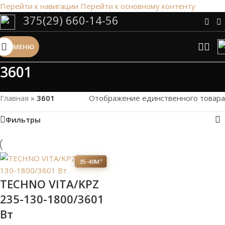
Перейти к навигации
Перейти к основному контенту
375(29) 660-14-56
Сэкономим Ваше время на подбор
радиаторов!
МЕНЮ
Рассчитаем мощность | Предложим от 3х вариантов | В
наличии и под заказ
3601
Скидки от 5%
Главная
»
3601
Отображение единственного товара
Фильтры
35-40М²
TECHNO VITA/KPZ
235-130-1800/3601
Вт