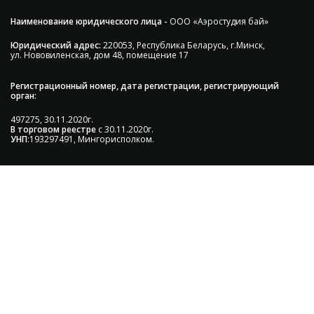
Наименование юридического лица -
ООО «Аэростудия бай»
Юридический адрес:
220053, Республика Беларусь, г.Минск,
ул. Нововиленская, дом 48, помещение 17
Регистрационный номер, дата регистрации, регистрирующий
орган:
497275, 30.11.2020г.
В торговом реестре
с 30.11.2020г.
УНП
:193297491, Мингорисполком.
Сэкономьте Ваше время на подбор
радиаторов!
Позвоните и мы: - рассчитаем требуемую мощность; -
предложим от 3х вариантов в разном дизайне и