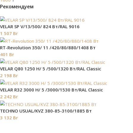
Рекомендуем
VELAR SP V/13/500/ 824 Bт/RAL 9016
1 507
Br
RT-Revolution 350/ 11 /420/80/880/1408 Вт
401
Br
VELAR Q80 1250 H/ 5 /500/1320 Вт/RAL Classic
2 198
Br
VELAR R32 3000 H/ 5 /3000/1530 Вт/RAL Classic
2 242
Br
TECHNO USUAL/KVZ 380-85-3100/1885 Вт
3 132
Br