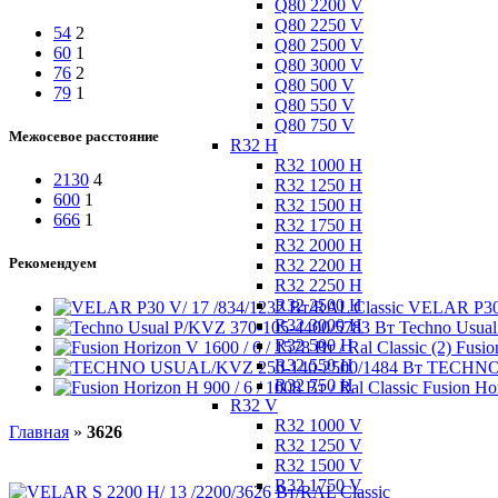
Q80 2200 V
Q80 2250 V
54
2
Q80 2500 V
60
1
Q80 3000 V
76
2
Q80 500 V
79
1
Q80 550 V
Q80 750 V
Межосевое расстояние
R32 H
R32 1000 H
2130
4
R32 1250 H
600
1
R32 1500 H
666
1
R32 1750 H
R32 2000 H
Рекомендуем
R32 2200 H
R32 2250 H
R32 2500 H
VELAR P30 
R32 3000 H
Techno Usua
R32 500 H
Fusio
R32 550 H
TECHNO 
R32 750 H
Fusion Hor
R32 V
R32 1000 V
Главная
»
3626
R32 1250 V
R32 1500 V
R32 1750 V