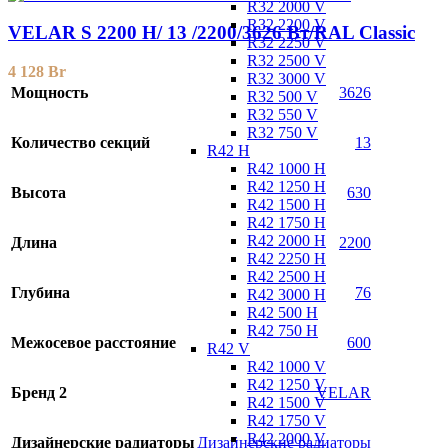
R32 2000 V
R32 2200 V
VELAR S 2200 H/ 13 /2200/3626 Вт/RAL Classic
R32 2250 V
R32 2500 V
4 128
Br
R32 3000 V
Мощность
3626
R32 500 V
R32 550 V
R32 750 V
Количество секций
13
R42 H
R42 1000 H
R42 1250 H
Высота
630
R42 1500 H
R42 1750 H
R42 2000 H
Длина
2200
R42 2250 H
R42 2500 H
Глубина
76
R42 3000 H
R42 500 H
R42 750 H
Межосевое расстояние
600
R42 V
R42 1000 V
R42 1250 V
Бренд 2
VELAR
R42 1500 V
R42 1750 V
R42 2000 V
Дизайнерские радиаторы
Дизайнерские радиаторы