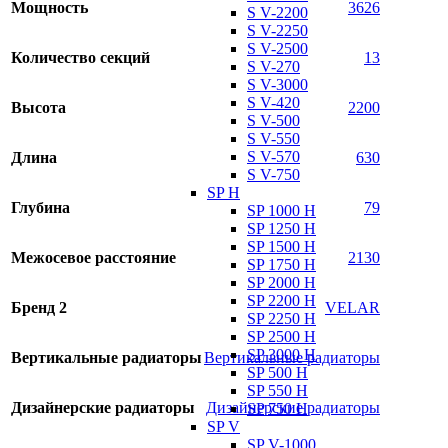
Мощность
3626
S V-2200
S V-2250
S V-2500
Количество секций
13
S V-270
S V-3000
S V-420
Высота
2200
S V-500
S V-550
S V-570
Длина
630
S V-750
SP H
Глубина
79
SP 1000 H
SP 1250 H
SP 1500 H
Межосевое расстояние
2130
SP 1750 H
SP 2000 H
SP 2200 H
Бренд 2
VELAR
SP 2250 H
SP 2500 H
SP 3000 H
Вертикальные радиаторы
Вертикальные радиаторы
SP 500 H
SP 550 H
Дизайнерские радиаторы
Дизайнерские радиаторы
SP 750 H
SP V
SP V-1000