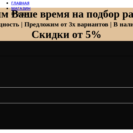
ГЛАВНАЯ
МАГАЗИН
м Ваше время на подбор ра
БРЕНДЫ
Отопление
ность | Предложим от 3х вариантов | В нали
Скидки от 5%
Zehnder
Zehnder Charleston
Loten
Daveti
Royal Thermo
Кондиционеры
Daikin
Mitsubishi Heavy
Hitachi
Mitsubishi Electric
LG
Все бренды
Вентиляция
Invisiline
Muno Air
Systemair