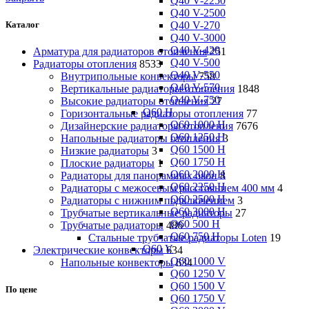
Q40 V-2250
Q40 V-2500
Q40 V-270
Каталог
Q40 V-3000
Q40 V-420
Арматура для радиаторов отопления
251
Q40 V-500
Радиаторы отопления
8533
Q40 V-550
Внутрипольные конвекторы
758
Q40 V-570
Вертикальные радиаторы отопления
1848
Q40 V-750
Высокие радиаторы отопления
27
Q60 H
Горизонтальные радиаторы отопления
77
Q60 1000 H
Дизайнерские радиаторы отопления
7676
Q60 1250 H
Напольные радиаторы отопления
3
Q60 1500 H
Низкие радиаторы
3
Q60 1750 H
Плоские радиаторы
1
Q60 2000 H
Радиаторы для панорамных окон
8
Q60 2250 H
Радиаторы с межосевым расстоянием 400 мм
4
Q60 2500 H
Радиаторы с нижним подключением
3
Q60 3000 H
Трубчатые вертикальные радиаторы
27
Q60 500 H
Трубчатые радиаторы
486
Q60 750 H
Cтальные трубчатые радиаторы Loten
19
Q60 V
Электрические конвекторы
634
Q60 1000 V
Напольные конвекторы
634
Q60 1250 V
Q60 1500 V
По цене
Q60 1750 V