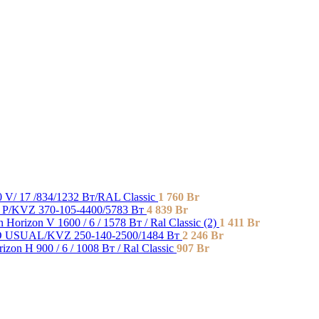
V/ 17 /834/1232 Вт/RAL Classic
1 760
Br
l P/KVZ 370-105-4400/5783 Вт
4 839
Br
n Horizon V 1600 / 6 / 1578 Вт / Ral Classic (2)
1 411
Br
USUAL/KVZ 250-140-2500/1484 Вт
2 246
Br
izon H 900 / 6 / 1008 Вт / Ral Classic
907
Br