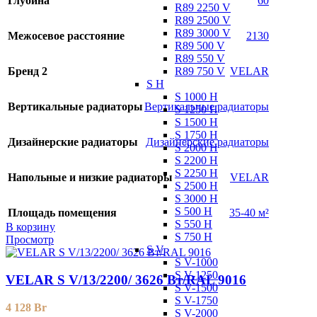
Глубина
60
R89 2250 V
R89 2500 V
R89 3000 V
Межосевое расстояние
2130
R89 500 V
R89 550 V
R89 750 V
Бренд 2
VELAR
S H
S 1000 H
Вертикальные радиаторы
Вертикальные радиаторы
S 1250 H
S 1500 H
S 1750 H
Дизайнерские радиаторы
Дизайнерские радиаторы
S 2000 H
S 2200 H
S 2250 H
Напольные и низкие радиаторы
VELAR
S 2500 H
S 3000 H
S 500 H
Площадь помещения
35-40 м²
S 550 H
В корзину
S 750 H
Просмотр
S V
S V-1000
S V-1250
VELAR S V/13/2200/ 3626 Bт/RAL 9016
S V-1500
S V-1750
4 128
Br
S V-2000