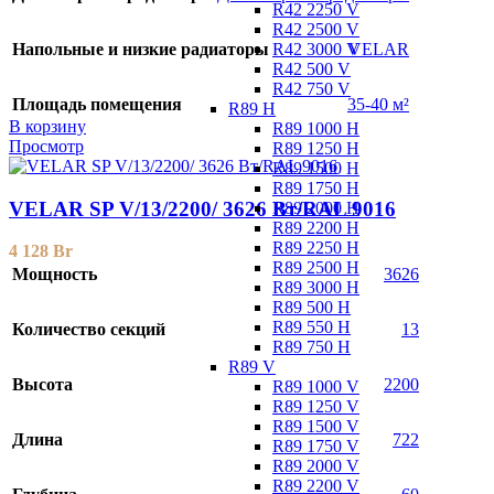
R42 2250 V
R42 2500 V
R42 3000 V
Напольные и низкие радиаторы
VELAR
R42 500 V
R42 750 V
Площадь помещения
35-40 м²
R89 H
В корзину
R89 1000 H
Просмотр
R89 1250 H
R89 1500 H
R89 1750 H
VELAR SP V/13/2200/ 3626 Bт/RAL 9016
R89 2000 H
R89 2200 H
R89 2250 H
4 128
Br
R89 2500 H
Мощность
3626
R89 3000 H
R89 500 H
R89 550 H
Количество секций
13
R89 750 H
R89 V
Высота
2200
R89 1000 V
R89 1250 V
R89 1500 V
Длина
722
R89 1750 V
R89 2000 V
R89 2200 V