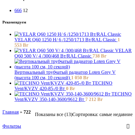
666
12
Рекомендуем
VELAR Q60 1250 H/ 6 /1250/1713 Вт/RAL Classic
1
553
Br
VELAR
Q60 500 V/ 4 /300/468 Вт/RAL Classic
738
Br
Вертикальный трубчатый радиатор Loten ‎Grey V
(высота 100 см, 10 секций)
1 050
Br
TECHNO
Vent/KVZV 420-85-/0 Вт
0
Br
TECHNO
Vent/KVZV 350-140-3600/9612 Вт
7 212
Br
Главная
»
722
Показаны все (13)
Сортировка: самые недавние
Фильтры