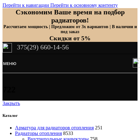
Перейти к навигации
Перейти к основному контенту
Сэкономим Ваше время на подбор
радиаторов!
Рассчитаем мощность | Предложим от 3х вариантов | В наличии и
под заказ
Скидки от 5%
375(29) 660-14-56
МЕНЮ
722
Закрыть
Каталог
Арматура для радиаторов отопления
251
Радиаторы отопления
8533
Внутрипольные конвекторы
758