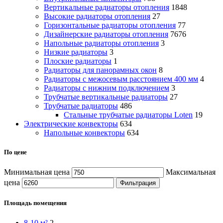
Вертикальные радиаторы отопления
1848
Высокие радиаторы отопления
27
Горизонтальные радиаторы отопления
77
Дизайнерские радиаторы отопления
7676
Напольные радиаторы отопления
3
Низкие радиаторы
3
Плоские радиаторы
1
Радиаторы для панорамных окон
8
Радиаторы с межосевым расстоянием 400 мм
4
Радиаторы с нижним подключением
3
Трубчатые вертикальные радиаторы
27
Трубчатые радиаторы
486
Cтальные трубчатые радиаторы Loten
19
Электрические конвекторы
634
Напольные конвекторы
634
По цене
Минимальная цена
Максимальная
цена
Фильтрация
Площадь помещения
8-10 м²
2