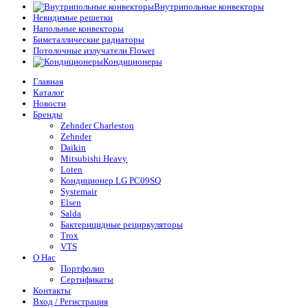
Внутрипольные конвекторы
Невидимые решетки
Напольные конвекторы
Биметаллические радиаторы
Потолочные излучатели Flower
Кондиционеры
Главная
Каталог
Новости
Бренды
Zehnder Charleston
Zehnder
Daikin
Mitsubishi Heavy
Loten
Кондиционер LG PC09SQ
Systemair
Elsen
Salda
Бактерицидные рециркуляторы
Trox
VTS
О Нас
Портфолио
Сертификаты
Контакты
Вход / Регистрация