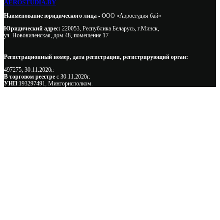
AEROSTUDIA.BY
Наименование юридического лица -
ООО «Аэростудия бай»
Юридический адрес:
220053, Республика Беларусь, г.Минск,
ул. Нововиленская, дом 48, помещение 17
Регистрационный номер, дата регистрации, регистрирующий орган:
497275, 30.11.2020г.
В торговом реестре
с 30.11.2020г.
УНП
:193297491, Мингорисполком.
Сэкономьте Ваше время на подбор
радиаторов!
Позвоните и мы: - рассчитаем требуемую мощность; -
предложим от 3х вариантов в разном дизайне и ценовом
диапазоне; - большой выбор в наличии и под заказ;