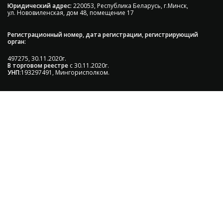
Юридический адрес:
220053, Республика Беларусь, г.Минск,
ул. Нововиленская, дом 48, помещение 17
Регистрационный номер, дата регистрации, регистрирующий
орган:
497275, 30.11.2020г.
В торговом реестре
с 30.11.2020г.
УНП
:193297491, Мингорисполком.
Сэкономьте Ваше время на подбор
радиаторов!
Позвоните и мы: - рассчитаем требуемую мощность; -
предложим от 3х вариантов в разном дизайне и
ценовом диапазоне; - большой выбор в наличии и под
заказ;