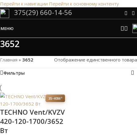
Перейти к навигации
Перейти к основному контенту
375(29) 660-14-56
Сэкономим Ваше время на подбор
радиаторов!
МЕНЮ
Рассчитаем мощность | Предложим от 3х вариантов | В
наличии и под заказ
3652
Скидки от 5%
Главная
»
3652
Отображение единственного товара
Фильтры
35-40М²
TECHNO Vent/KVZV
420-120-1700/3652
Вт