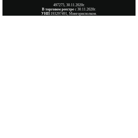
497275, 30.11.2020г.
В торговом реестре
с 30.11.2020г.
УНП
:193297491, Мингорисполком.
Сэкономьте Ваше время на подбор
радиаторов!
Позвоните и мы: - рассчитаем требуемую мощность;
- предложим от 3х вариантов в разном дизайне и
ценовом диапазоне; - большой выбор в наличии и
под заказ;