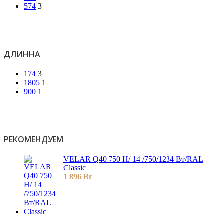
574
3
ДЛИННА
174
3
1805
1
900
1
РЕКОМЕНДУЕМ
VELAR Q40 750 H/ 14 /750/1234 Вт/RAL
Classic
1 896
Br