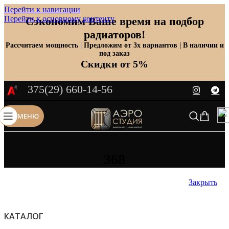
Перейти к навигации
Перейти к основному контенту
Сэкономим Ваше время на подбор
радиаторов!
Рассчитаем мощность | Предложим от 3х вариантов | В наличии и
под заказ
Скидки от 5%
375(29) 660-14-56
МЕНЮ
368
Закрыть
КАТАЛОГ