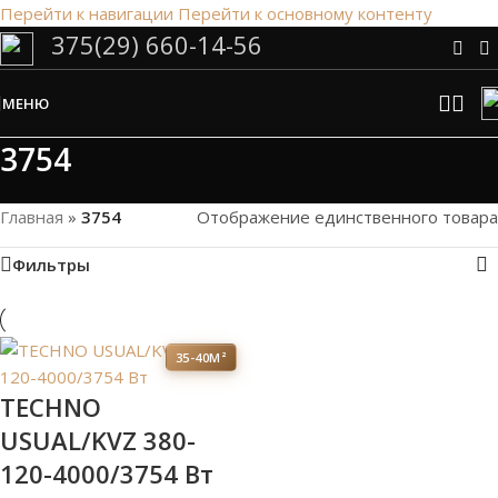
Перейти к навигации
Перейти к основному контенту
375(29) 660-14-56
Сэкономим Ваше время на подбор
радиаторов!
МЕНЮ
Рассчитаем мощность | Предложим от 3х вариантов | В
наличии и под заказ
3754
Скидки от 5%
Главная
»
3754
Отображение единственного товара
Фильтры
35-40М²
TECHNO
USUAL/KVZ 380-
120-4000/3754 Вт