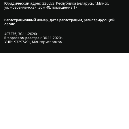
Юридический адрес:
220053, Республика Беларусь, г.Минск,
ул. Нововиленская, дом 48, помещение 17
Регистрационный номер, дата регистрации, регистрирующий
орган:
497275, 30.11.2020г.
В торговом реестре
с 30.11.2020г.
УНП
:193297491, Мингорисполком.
Сэкономьте Ваше время на подбор
радиаторов!
Позвоните и мы: - рассчитаем требуемую мощность; -
предложим от 3х вариантов в разном дизайне и
ценовом диапазоне; - большой выбор в наличии и под
заказ;