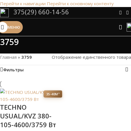
Перейти к навигации
Перейти к основному контенту
375(29) 660-14-56
Сэкономим Ваше время на подбор
радиаторов!
МЕНЮ
Рассчитаем мощность | Предложим от 3х вариантов | В
наличии и под заказ
3759
Скидки от 5%
Главная
»
3759
Отображение единственного товара
Фильтры
35-40М²
TECHNO
USUAL/KVZ 380-
105-4600/3759 Вт