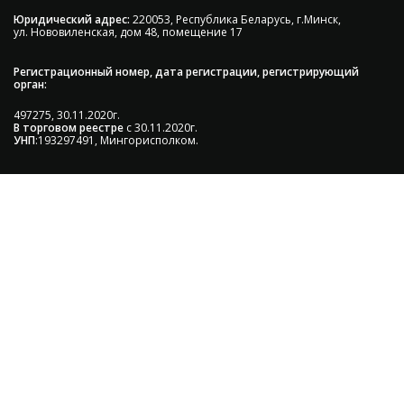
Юридический адрес:
220053, Республика Беларусь, г.Минск,
ул. Нововиленская, дом 48, помещение 17
Регистрационный номер, дата регистрации, регистрирующий
орган:
497275, 30.11.2020г.
В торговом реестре
с 30.11.2020г.
УНП
:193297491, Мингорисполком.
Сэкономьте Ваше время на подбор
радиаторов!
Позвоните и мы: - рассчитаем требуемую мощность; -
предложим от 3х вариантов в разном дизайне и
ценовом диапазоне; - большой выбор в наличии и под
заказ;