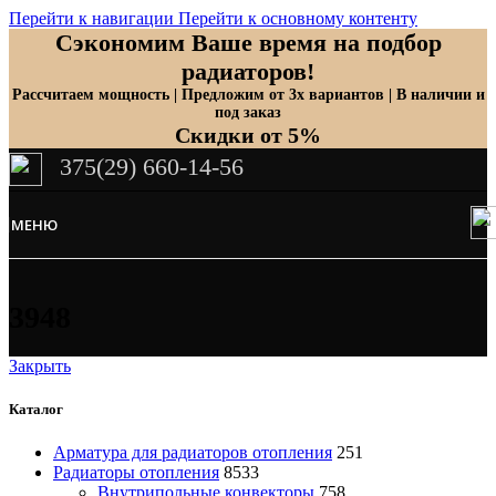
Перейти к навигации
Перейти к основному контенту
Сэкономим Ваше время на подбор
радиаторов!
Рассчитаем мощность | Предложим от 3х вариантов | В наличии и
под заказ
Скидки от 5%
375(29) 660-14-56
МЕНЮ
3948
Закрыть
Каталог
Арматура для радиаторов отопления
251
Радиаторы отопления
8533
Внутрипольные конвекторы
758