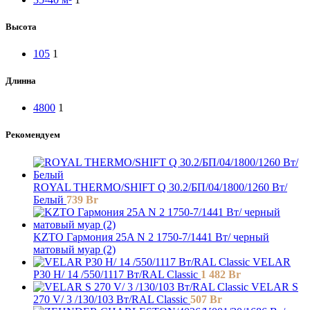
Высота
105
1
Длинна
4800
1
Рекомендуем
ROYAL THERMO/SHIFT Q 30.2/БП/04/1800/1260 Вт/
Белый
739
Br
KZTO Гармония 25A N 2 1750-7/1441 Вт/ черный
матовый муар (2)
VELAR
P30 H/ 14 /550/1117 Вт/RAL Classic
1 482
Br
VELAR S
270 V/ 3 /130/103 Вт/RAL Classic
507
Br