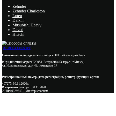
Zehnder
Zehnder Charleston
Loten
Daikin
Mitsubishi Heavy
Daveti
Hitachi
AEROSTUDIA.BY
Наименование юридического лица -
ООО «Аэростудия бай»
Юридический адрес:
220053, Республика Беларусь, г.Минск,
ул. Нововиленская, дом 48, помещение 17
Регистрационный номер, дата регистрации, регистрирующий орган:
497275, 30.11.2020г.
В торговом реестре
с 30.11.2020г.
УНП
:193297491, Мингорисполком.