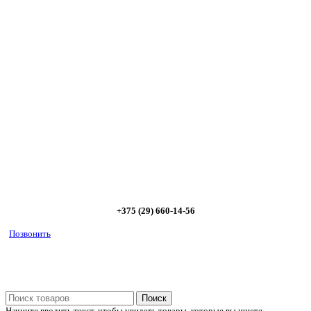
Сэкономьте Ваше время на подбор
радиаторов!
Позвоните и мы: - рассчитаем требуемую мощность; -
предложим от 3х вариантов в разном дизайне и ценовом
диапазоне; - большой выбор в наличии и под заказ;
Позвоните сейчас и получите скидку от
5%
+375 (29) 660-14-56
Позвонить
Поиск
Начните вводить текст, чтобы увидеть товары, которые вы ищете.