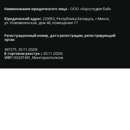
Наименование юридического лица -
ООО «Аэростудия бай»
Юридический адрес:
220053, Республика Беларусь, г.Минск,
ул. Нововиленская, дом 48, помещение 17
Регистрационный номер, дата регистрации, регистрирующий
орган:
497275, 30.11.2020г.
В торговом реестре
с 30.11.2020г.
УНП
:193297491, Мингорисполком.
Сэкономьте Ваше время на подбор
радиаторов!
Позвоните и мы: - рассчитаем требуемую мощность; -
предложим от 3х вариантов в разном дизайне и