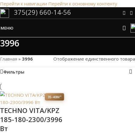
Перейти к навигации
Перейти к основному контенту
375(29) 660-14-56
Сэкономим Ваше время на подбор
радиаторов!
МЕНЮ
Рассчитаем мощность | Предложим от 3х вариантов | В
наличии и под заказ
3996
Скидки от 5%
Главная
»
3996
Отображение единственного товара
Фильтры
35-40М²
TECHNO VITA/KPZ
185-180-2300/3996
Вт