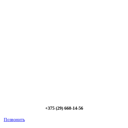
Сэкономьте Ваше время на подбор
радиаторов!
Позвоните и мы: - рассчитаем требуемую мощность; -
предложим от 3х вариантов в разном дизайне и ценовом
диапазоне; - большой выбор в наличии и под заказ;
Позвоните сейчас и получите скидку от
5%
+375 (29) 660-14-56
Позвонить