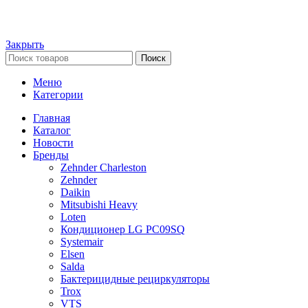
Закрыть
Поиск
Меню
Категории
Главная
Каталог
Новости
Бренды
Zehnder Charleston
Zehnder
Daikin
Mitsubishi Heavy
Loten
Кондиционер LG PC09SQ
Systemair
Elsen
Salda
Бактерицидные рециркуляторы
Trox
VTS