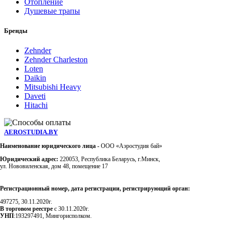
Отопление
Душевые трапы
Бренды
Zehnder
Zehnder Charleston
Loten
Daikin
Mitsubishi Heavy
Daveti
Hitachi
AEROSTUDIA.BY
Наименование юридического лица -
ООО «Аэростудия бай»
Юридический адрес:
220053, Республика Беларусь, г.Минск,
ул. Нововиленская, дом 48, помещение 17
Регистрационный номер, дата регистрации, регистрирующий орган:
497275, 30.11.2020г.
В торговом реестре
с 30.11.2020г.
УНП
:193297491, Мингорисполком.