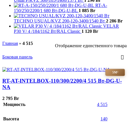
Usual P/KVZ 300-105-1400/1371 Вт
1 296
Br
RT-A-
150/250/2200/1 680 Вт-DG-U-BL
1 885
Br
TECHNO USUAL/KVZ 200-120-3400/1540 Вт
2 286
Br
VELAR
P30 V/ 4 /184/1162 Вт/RAL Classic
1 120
Br
Главная
»
4 515
Отображение единственного товара
Боковая панель
5М²
RT-AT-INTELBOX-110/300/2200/4 515 Вт-DG-U-
NA
2 795
Br
Мощность
4 515
Высота
140